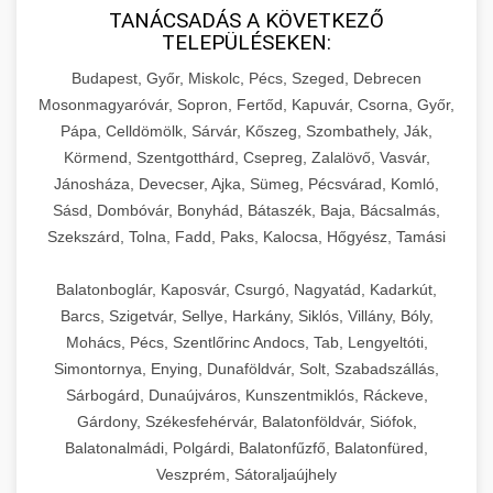
TANÁCSADÁS A KÖVETKEZŐ
TELEPÜLÉSEKEN:
Budapest, Győr, Miskolc, Pécs, Szeged, Debrecen
Mosonmagyaróvár, Sopron, Fertőd, Kapuvár, Csorna, Győr,
Pápa, Celldömölk, Sárvár, Kőszeg, Szombathely, Ják,
Körmend, Szentgotthárd, Csepreg, Zalalövő, Vasvár,
Jánosháza, Devecser, Ajka, Sümeg, Pécsvárad, Komló,
Sásd, Dombóvár, Bonyhád, Bátaszék, Baja, Bácsalmás,
Szekszárd, Tolna, Fadd, Paks, Kalocsa, Hőgyész, Tamási
Balatonboglár, Kaposvár, Csurgó, Nagyatád, Kadarkút,
Barcs, Szigetvár, Sellye, Harkány, Siklós, Villány, Bóly,
Mohács, Pécs, Szentlőrinc Andocs, Tab, Lengyeltóti,
Simontornya, Enying, Dunaföldvár, Solt, Szabadszállás,
Sárbogárd, Dunaújváros, Kunszentmiklós, Ráckeve,
Gárdony, Székesfehérvár, Balatonföldvár, Siófok,
Balatonalmádi, Polgárdi, Balatonfűzfő, Balatonfüred,
Veszprém, Sátoraljaújhely