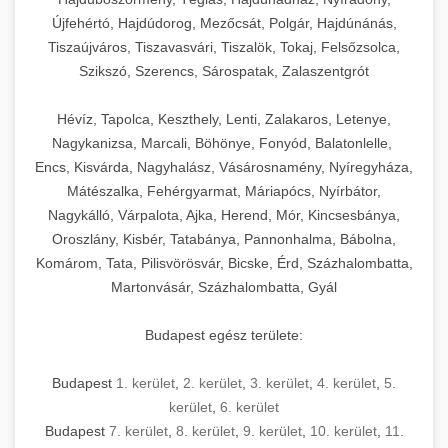
Újfehértó, Hajdúdorog, Mezőcsát, Polgár, Hajdúnánás,
Tiszaújváros, Tiszavasvári, Tiszalök, Tokaj, Felsőzsolca,
Szikszó, Szerencs, Sárospatak, Zalaszentgrót
Hévíz, Tapolca, Keszthely, Lenti, Zalakaros, Letenye,
Nagykanizsa, Marcali, Böhönye, Fonyód, Balatonlelle,
Encs, Kisvárda, Nagyhalász, Vásárosnamény, Nyíregyháza,
Mátészalka, Fehérgyarmat, Máriapócs, Nyírbátor,
Nagykálló, Várpalota, Ajka, Herend, Mór, Kincsesbánya,
Oroszlány, Kisbér, Tatabánya, Pannonhalma, Bábolna,
Komárom, Tata, Pilisvörösvár, Bicske, Érd, Százhalombatta,
Martonvásár, Százhalombatta, Gyál
Budapest egész területe:
Budapest
1. kerület
,
2. kerület
,
3. kerület
,
4. kerület
,
5.
kerület
,
6. kerület
Budapest
7. kerület
,
8. kerület
,
9. kerület
,
10. kerület
,
11.