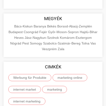
MEGYÉK
Bács-Kiskun
Baranya
Békés
Borsod-Abaúj-Zemplén
Budapest
Csongrád
Fejér
Győr-Moson-Sopron
Hajdú-Bihar
Heves
Jász-Nagykun-Szolnok
Komárom-Esztergom
Nógrád
Pest
Somogy
Szabolcs-Szatmár-Bereg
Tolna
Vas
Veszprém
Zala
CIMKÉK
Werbung für Produkte
marketing online
internet market
marketing
internet marketing