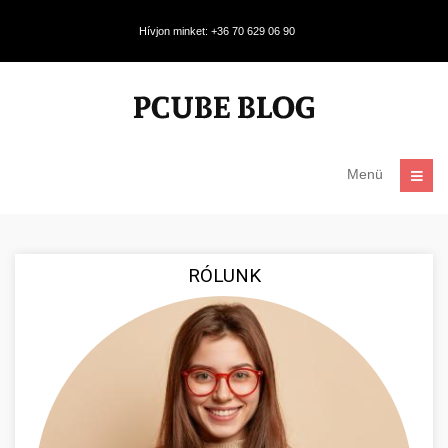
Hívjon minket: +36 70 629 06 90
Menü
RÓLUNK