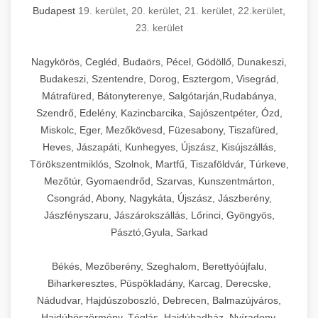
Budapest
19. kerület
,
20. kerület
,
21. kerület
,
22.kerület
,
23. kerület
Nagykörös, Cegléd, Budaörs, Pécel, Gödöllő, Dunakeszi,
Budakeszi, Szentendre, Dorog, Esztergom, Visegrád,
Mátrafüred, Bátonyterenye, Salgótarján,Rudabánya,
Szendrő, Edelény, Kazincbarcika, Sajószentpéter, Ózd,
Miskolc, Eger, Mezőkövesd, Füzesabony, Tiszafüred,
Heves, Jászapáti, Kunhegyes, Újszász, Kisújszállás,
Törökszentmiklós, Szolnok, Martfű, Tiszaföldvár, Túrkeve,
Mezőtúr, Gyomaendrőd, Szarvas, Kunszentmárton,
Csongrád, Abony, Nagykáta, Újszász, Jászberény,
Jászfényszaru, Jászárokszállás, Lőrinci, Gyöngyös,
Pásztó,Gyula, Sarkad
Békés, Mezőberény, Szeghalom, Berettyóújfalu,
Biharkeresztes, Püspökladány, Karcag, Derecske,
Nádudvar, Hajdúszoboszló, Debrecen, Balmazújváros,
Hajdúböszörmény, Téglás, Hajdúhadház, Nyíradony,