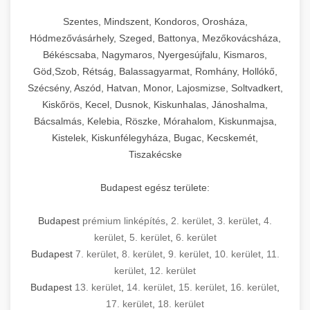
Szentes, Mindszent, Kondoros, Orosháza,
Hódmezővásárhely, Szeged, Battonya, Mezőkovácsháza,
Békéscsaba, Nagymaros, Nyergesújfalu, Kismaros,
Göd,Szob, Rétság, Balassagyarmat, Romhány, Hollókő,
Szécsény, Aszód, Hatvan, Monor, Lajosmizse, Soltvadkert,
Kiskőrös, Kecel, Dusnok, Kiskunhalas, Jánoshalma,
Bácsalmás, Kelebia, Röszke, Mórahalom, Kiskunmajsa,
Kistelek, Kiskunfélegyháza, Bugac, Kecskemét,
Tiszakécske
Budapest egész területe:
Budapest
prémium linképítés
,
2. kerület
,
3. kerület
,
4.
kerület
,
5. kerület
,
6. kerület
Budapest
7. kerület
,
8. kerület
,
9. kerület
,
10. kerület
,
11.
kerület
,
12. kerület
Budapest
13. kerület
,
14. kerület
,
15. kerület
,
16. kerület
,
17. kerület
,
18. kerület