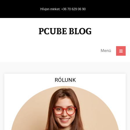
Hívjon minket: +36 70 629 06 90
Menü
RÓLUNK