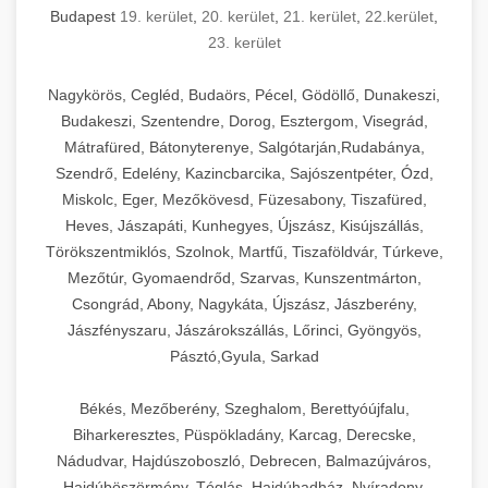
Budapest
19. kerület
,
20. kerület
,
21. kerület
,
22.kerület
,
23. kerület
Nagykörös, Cegléd, Budaörs, Pécel, Gödöllő, Dunakeszi,
Budakeszi, Szentendre, Dorog, Esztergom, Visegrád,
Mátrafüred, Bátonyterenye, Salgótarján,Rudabánya,
Szendrő, Edelény, Kazincbarcika, Sajószentpéter, Ózd,
Miskolc, Eger, Mezőkövesd, Füzesabony, Tiszafüred,
Heves, Jászapáti, Kunhegyes, Újszász, Kisújszállás,
Törökszentmiklós, Szolnok, Martfű, Tiszaföldvár, Túrkeve,
Mezőtúr, Gyomaendrőd, Szarvas, Kunszentmárton,
Csongrád, Abony, Nagykáta, Újszász, Jászberény,
Jászfényszaru, Jászárokszállás, Lőrinci, Gyöngyös,
Pásztó,Gyula, Sarkad
Békés, Mezőberény, Szeghalom, Berettyóújfalu,
Biharkeresztes, Püspökladány, Karcag, Derecske,
Nádudvar, Hajdúszoboszló, Debrecen, Balmazújváros,
Hajdúböszörmény, Téglás, Hajdúhadház, Nyíradony,