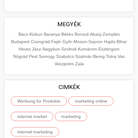
MEGYÉK
Bács-Kiskun
Baranya
Békés
Borsod-Abaúj-Zemplén
Budapest
Csongrád
Fejér
Győr-Moson-Sopron
Hajdú-Bihar
Heves
Jász-Nagykun-Szolnok
Komárom-Esztergom
Nógrád
Pest
Somogy
Szabolcs-Szatmár-Bereg
Tolna
Vas
Veszprém
Zala
CIMKÉK
Werbung für Produkte
marketing online
internet market
marketing
internet marketing