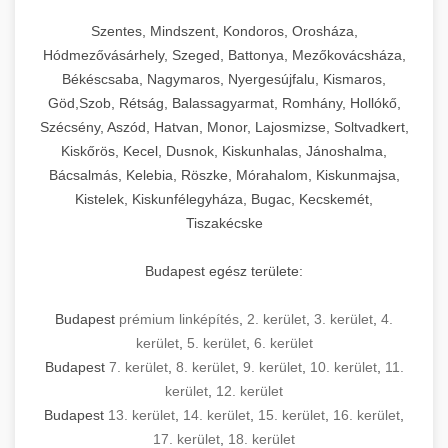
Szentes, Mindszent, Kondoros, Orosháza,
Hódmezővásárhely, Szeged, Battonya, Mezőkovácsháza,
Békéscsaba, Nagymaros, Nyergesújfalu, Kismaros,
Göd,Szob, Rétság, Balassagyarmat, Romhány, Hollókő,
Szécsény, Aszód, Hatvan, Monor, Lajosmizse, Soltvadkert,
Kiskőrös, Kecel, Dusnok, Kiskunhalas, Jánoshalma,
Bácsalmás, Kelebia, Röszke, Mórahalom, Kiskunmajsa,
Kistelek, Kiskunfélegyháza, Bugac, Kecskemét,
Tiszakécske
Budapest egész területe:
Budapest
prémium linképítés
,
2. kerület
,
3. kerület
,
4.
kerület
,
5. kerület
,
6. kerület
Budapest
7. kerület
,
8. kerület
,
9. kerület
,
10. kerület
,
11.
kerület
,
12. kerület
Budapest
13. kerület
,
14. kerület
,
15. kerület
,
16. kerület
,
17. kerület
,
18. kerület