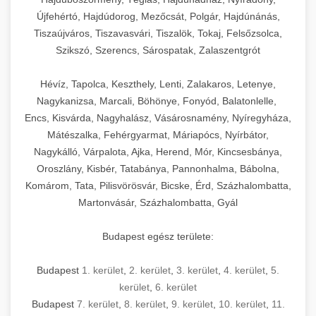
Újfehértó, Hajdúdorog, Mezőcsát, Polgár, Hajdúnánás,
Tiszaújváros, Tiszavasvári, Tiszalök, Tokaj, Felsőzsolca,
Szikszó, Szerencs, Sárospatak, Zalaszentgrót
Hévíz, Tapolca, Keszthely, Lenti, Zalakaros, Letenye,
Nagykanizsa, Marcali, Böhönye, Fonyód, Balatonlelle,
Encs, Kisvárda, Nagyhalász, Vásárosnamény, Nyíregyháza,
Mátészalka, Fehérgyarmat, Máriapócs, Nyírbátor,
Nagykálló, Várpalota, Ajka, Herend, Mór, Kincsesbánya,
Oroszlány, Kisbér, Tatabánya, Pannonhalma, Bábolna,
Komárom, Tata, Pilisvörösvár, Bicske, Érd, Százhalombatta,
Martonvásár, Százhalombatta, Gyál
Budapest egész területe:
Budapest
1. kerület
,
2. kerület
,
3. kerület
,
4. kerület
,
5.
kerület
,
6. kerület
Budapest
7. kerület
,
8. kerület
,
9. kerület
,
10. kerület
,
11.