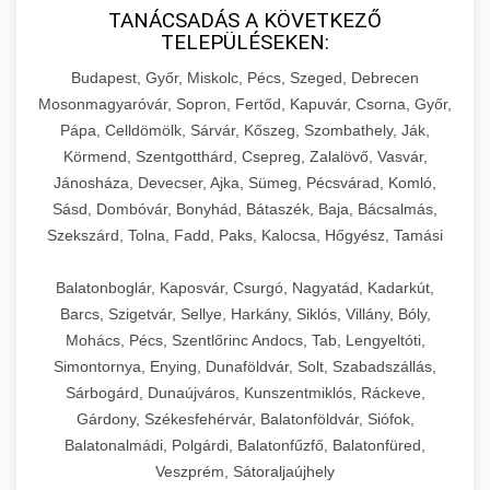
TANÁCSADÁS A KÖVETKEZŐ
TELEPÜLÉSEKEN:
Budapest, Győr, Miskolc, Pécs, Szeged, Debrecen
Mosonmagyaróvár, Sopron, Fertőd, Kapuvár, Csorna, Győr,
Pápa, Celldömölk, Sárvár, Kőszeg, Szombathely, Ják,
Körmend, Szentgotthárd, Csepreg, Zalalövő, Vasvár,
Jánosháza, Devecser, Ajka, Sümeg, Pécsvárad, Komló,
Sásd, Dombóvár, Bonyhád, Bátaszék, Baja, Bácsalmás,
Szekszárd, Tolna, Fadd, Paks, Kalocsa, Hőgyész, Tamási
Balatonboglár, Kaposvár, Csurgó, Nagyatád, Kadarkút,
Barcs, Szigetvár, Sellye, Harkány, Siklós, Villány, Bóly,
Mohács, Pécs, Szentlőrinc Andocs, Tab, Lengyeltóti,
Simontornya, Enying, Dunaföldvár, Solt, Szabadszállás,
Sárbogárd, Dunaújváros, Kunszentmiklós, Ráckeve,
Gárdony, Székesfehérvár, Balatonföldvár, Siófok,
Balatonalmádi, Polgárdi, Balatonfűzfő, Balatonfüred,
Veszprém, Sátoraljaújhely