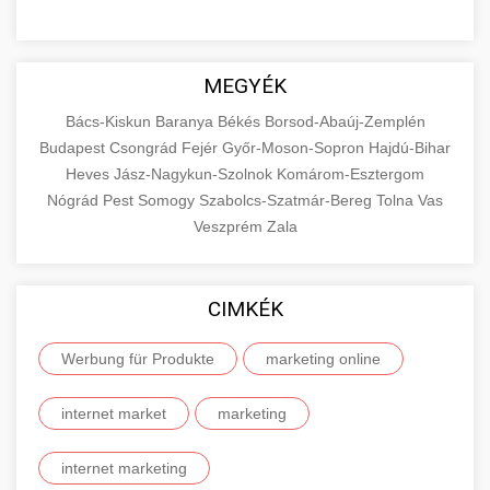
MEGYÉK
Bács-Kiskun
Baranya
Békés
Borsod-Abaúj-Zemplén
Budapest
Csongrád
Fejér
Győr-Moson-Sopron
Hajdú-Bihar
Heves
Jász-Nagykun-Szolnok
Komárom-Esztergom
Nógrád
Pest
Somogy
Szabolcs-Szatmár-Bereg
Tolna
Vas
Veszprém
Zala
CIMKÉK
Werbung für Produkte
marketing online
internet market
marketing
internet marketing