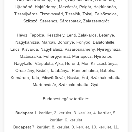
Újfehértó, Hajdúdorog, Mezőcsát, Polgár, Hajdúnánás,
Tiszaújváros, Tiszavasvári, Tiszalök, Tokaj, Felsőzsolca,
Szikszó, Szerencs, Sárospatak, Zalaszentgrót
Hévíz, Tapolca, Keszthely, Lenti, Zalakaros, Letenye,
Nagykanizsa, Marcali, Böhönye, Fonyód, Balatonlelle,
Encs, Kisvárda, Nagyhalász, Vásárosnamény, Nyíregyháza,
Mátészalka, Fehérgyarmat, Máriapócs, Nyírbátor,
Nagykálló, Várpalota, Ajka, Herend, Mór, Kincsesbánya,
Oroszlány, Kisbér, Tatabánya, Pannonhalma, Bábolna,
Komárom, Tata, Pilisvörösvár, Bicske, Érd, Százhalombatta,
Martonvásár, Százhalombatta, Gyál
Budapest egész területe:
Budapest
1. kerület
,
2. kerület
,
3. kerület
,
4. kerület
,
5.
kerület
,
6. kerület
Budapest
7. kerület
,
8. kerület
,
9. kerület
,
10. kerület
,
11.