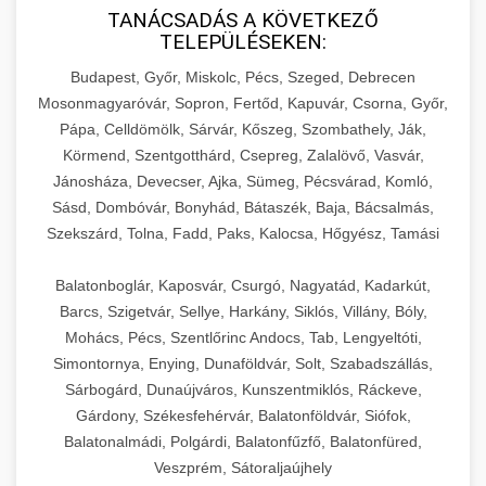
TANÁCSADÁS A KÖVETKEZŐ
TELEPÜLÉSEKEN:
Budapest, Győr, Miskolc, Pécs, Szeged, Debrecen
Mosonmagyaróvár, Sopron, Fertőd, Kapuvár, Csorna, Győr,
Pápa, Celldömölk, Sárvár, Kőszeg, Szombathely, Ják,
Körmend, Szentgotthárd, Csepreg, Zalalövő, Vasvár,
Jánosháza, Devecser, Ajka, Sümeg, Pécsvárad, Komló,
Sásd, Dombóvár, Bonyhád, Bátaszék, Baja, Bácsalmás,
Szekszárd, Tolna, Fadd, Paks, Kalocsa, Hőgyész, Tamási
Balatonboglár, Kaposvár, Csurgó, Nagyatád, Kadarkút,
Barcs, Szigetvár, Sellye, Harkány, Siklós, Villány, Bóly,
Mohács, Pécs, Szentlőrinc Andocs, Tab, Lengyeltóti,
Simontornya, Enying, Dunaföldvár, Solt, Szabadszállás,
Sárbogárd, Dunaújváros, Kunszentmiklós, Ráckeve,
Gárdony, Székesfehérvár, Balatonföldvár, Siófok,
Balatonalmádi, Polgárdi, Balatonfűzfő, Balatonfüred,
Veszprém, Sátoraljaújhely