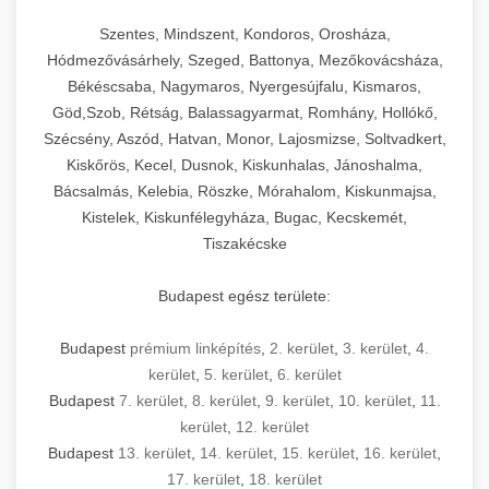
Szentes, Mindszent, Kondoros, Orosháza,
Hódmezővásárhely, Szeged, Battonya, Mezőkovácsháza,
Békéscsaba, Nagymaros, Nyergesújfalu, Kismaros,
Göd,Szob, Rétság, Balassagyarmat, Romhány, Hollókő,
Szécsény, Aszód, Hatvan, Monor, Lajosmizse, Soltvadkert,
Kiskőrös, Kecel, Dusnok, Kiskunhalas, Jánoshalma,
Bácsalmás, Kelebia, Röszke, Mórahalom, Kiskunmajsa,
Kistelek, Kiskunfélegyháza, Bugac, Kecskemét,
Tiszakécske
Budapest egész területe:
Budapest
prémium linképítés
,
2. kerület
,
3. kerület
,
4.
kerület
,
5. kerület
,
6. kerület
Budapest
7. kerület
,
8. kerület
,
9. kerület
,
10. kerület
,
11.
kerület
,
12. kerület
Budapest
13. kerület
,
14. kerület
,
15. kerület
,
16. kerület
,
17. kerület
,
18. kerület