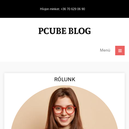
Hívjon minket: +36 70 629 06 90
Menü
RÓLUNK