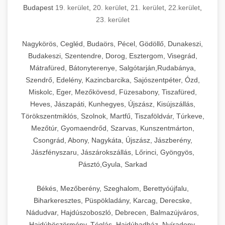
Budapest
19. kerület
,
20. kerület
,
21. kerület
,
22.kerület
,
23. kerület
Nagykörös, Cegléd, Budaörs, Pécel, Gödöllő, Dunakeszi,
Budakeszi, Szentendre, Dorog, Esztergom, Visegrád,
Mátrafüred, Bátonyterenye, Salgótarján,Rudabánya,
Szendrő, Edelény, Kazincbarcika, Sajószentpéter, Ózd,
Miskolc, Eger, Mezőkövesd, Füzesabony, Tiszafüred,
Heves, Jászapáti, Kunhegyes, Újszász, Kisújszállás,
Törökszentmiklós, Szolnok, Martfű, Tiszaföldvár, Túrkeve,
Mezőtúr, Gyomaendrőd, Szarvas, Kunszentmárton,
Csongrád, Abony, Nagykáta, Újszász, Jászberény,
Jászfényszaru, Jászárokszállás, Lőrinci, Gyöngyös,
Pásztó,Gyula, Sarkad
Békés, Mezőberény, Szeghalom, Berettyóújfalu,
Biharkeresztes, Püspökladány, Karcag, Derecske,
Nádudvar, Hajdúszoboszló, Debrecen, Balmazújváros,
Hajdúböszörmény, Téglás, Hajdúhadház, Nyíradony,