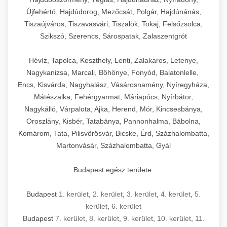
Újfehértó, Hajdúdorog, Mezőcsát, Polgár, Hajdúnánás,
Tiszaújváros, Tiszavasvári, Tiszalök, Tokaj, Felsőzsolca,
Szikszó, Szerencs, Sárospatak, Zalaszentgrót
Hévíz, Tapolca, Keszthely, Lenti, Zalakaros, Letenye,
Nagykanizsa, Marcali, Böhönye, Fonyód, Balatonlelle,
Encs, Kisvárda, Nagyhalász, Vásárosnamény, Nyíregyháza,
Mátészalka, Fehérgyarmat, Máriapócs, Nyírbátor,
Nagykálló, Várpalota, Ajka, Herend, Mór, Kincsesbánya,
Oroszlány, Kisbér, Tatabánya, Pannonhalma, Bábolna,
Komárom, Tata, Pilisvörösvár, Bicske, Érd, Százhalombatta,
Martonvásár, Százhalombatta, Gyál
Budapest egész területe:
Budapest
1. kerület
,
2. kerület
,
3. kerület
,
4. kerület
,
5.
kerület
,
6. kerület
Budapest
7. kerület
,
8. kerület
,
9. kerület
,
10. kerület
,
11.