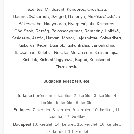
Szentes, Mindszent, Kondoros, Orosháza,
Hódmezővásárhely, Szeged, Battonya, Mezőkovácsháza,
Békéscsaba, Nagymaros, Nyergesújfalu, Kismaros,
Göd,Szob, Rétság, Balassagyarmat, Romhány, Hollókő,
Szécsény, Aszód, Hatvan, Monor, Lajosmizse, Soltvadkert,
Kiskőrös, Kecel, Dusnok, Kiskunhalas, Jánoshalma,
Bácsalmás, Kelebia, Röszke, Mórahalom, Kiskunmajsa,
Kistelek, Kiskunfélegyháza, Bugac, Kecskemét,
Tiszakécske
Budapest egész területe:
Budapest
prémium linképítés
,
2. kerület
,
3. kerület
,
4.
kerület
,
5. kerület
,
6. kerület
Budapest
7. kerület
,
8. kerület
,
9. kerület
,
10. kerület
,
11.
kerület
,
12. kerület
Budapest
13. kerület
,
14. kerület
,
15. kerület
,
16. kerület
,
17. kerület
,
18. kerület