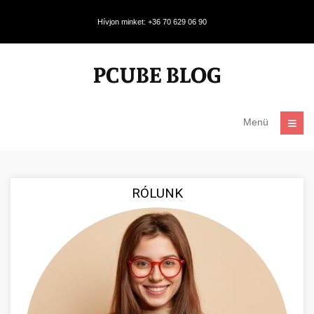
Hívjon minket: +36 70 629 06 90
Menü
RÓLUNK