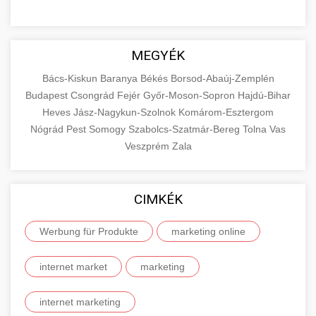
MEGYÉK
Bács-Kiskun
Baranya
Békés
Borsod-Abaúj-Zemplén
Budapest
Csongrád
Fejér
Győr-Moson-Sopron
Hajdú-Bihar
Heves
Jász-Nagykun-Szolnok
Komárom-Esztergom
Nógrád
Pest
Somogy
Szabolcs-Szatmár-Bereg
Tolna
Vas
Veszprém
Zala
CIMKÉK
Werbung für Produkte
marketing online
internet market
marketing
internet marketing