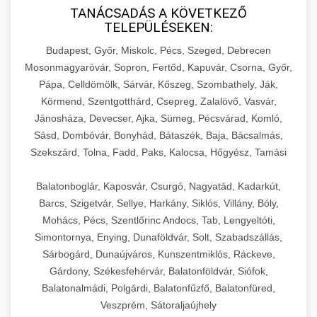
TANÁCSADÁS A KÖVETKEZŐ
TELEPÜLÉSEKEN:
Budapest, Győr, Miskolc, Pécs, Szeged, Debrecen
Mosonmagyaróvár, Sopron, Fertőd, Kapuvár, Csorna, Győr,
Pápa, Celldömölk, Sárvár, Kőszeg, Szombathely, Ják,
Körmend, Szentgotthárd, Csepreg, Zalalövő, Vasvár,
Jánosháza, Devecser, Ajka, Sümeg, Pécsvárad, Komló,
Sásd, Dombóvár, Bonyhád, Bátaszék, Baja, Bácsalmás,
Szekszárd, Tolna, Fadd, Paks, Kalocsa, Hőgyész, Tamási
Balatonboglár, Kaposvár, Csurgó, Nagyatád, Kadarkút,
Barcs, Szigetvár, Sellye, Harkány, Siklós, Villány, Bóly,
Mohács, Pécs, Szentlőrinc Andocs, Tab, Lengyeltóti,
Simontornya, Enying, Dunaföldvár, Solt, Szabadszállás,
Sárbogárd, Dunaújváros, Kunszentmiklós, Ráckeve,
Gárdony, Székesfehérvár, Balatonföldvár, Siófok,
Balatonalmádi, Polgárdi, Balatonfűzfő, Balatonfüred,
Veszprém, Sátoraljaújhely