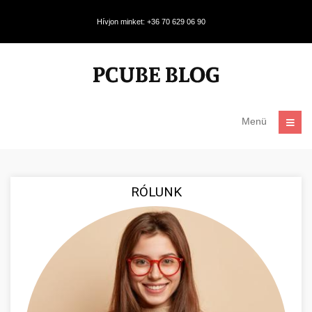
Hívjon minket: +36 70 629 06 90
Menü
RÓLUNK