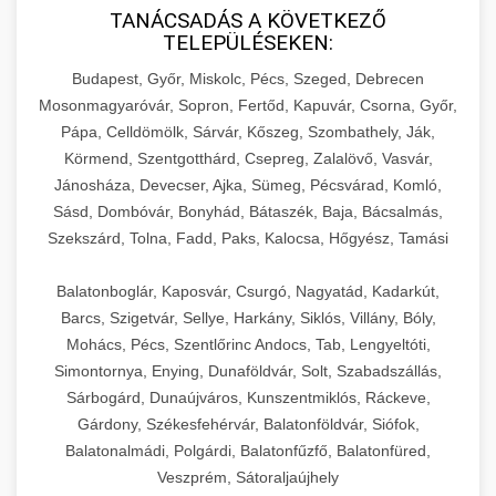
TANÁCSADÁS A KÖVETKEZŐ
TELEPÜLÉSEKEN:
Budapest, Győr, Miskolc, Pécs, Szeged, Debrecen
Mosonmagyaróvár, Sopron, Fertőd, Kapuvár, Csorna, Győr,
Pápa, Celldömölk, Sárvár, Kőszeg, Szombathely, Ják,
Körmend, Szentgotthárd, Csepreg, Zalalövő, Vasvár,
Jánosháza, Devecser, Ajka, Sümeg, Pécsvárad, Komló,
Sásd, Dombóvár, Bonyhád, Bátaszék, Baja, Bácsalmás,
Szekszárd, Tolna, Fadd, Paks, Kalocsa, Hőgyész, Tamási
Balatonboglár, Kaposvár, Csurgó, Nagyatád, Kadarkút,
Barcs, Szigetvár, Sellye, Harkány, Siklós, Villány, Bóly,
Mohács, Pécs, Szentlőrinc Andocs, Tab, Lengyeltóti,
Simontornya, Enying, Dunaföldvár, Solt, Szabadszállás,
Sárbogárd, Dunaújváros, Kunszentmiklós, Ráckeve,
Gárdony, Székesfehérvár, Balatonföldvár, Siófok,
Balatonalmádi, Polgárdi, Balatonfűzfő, Balatonfüred,
Veszprém, Sátoraljaújhely