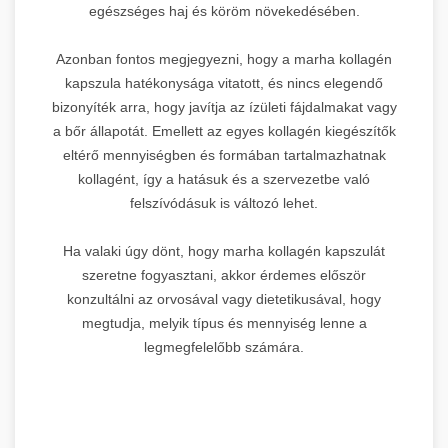
egészséges haj és köröm növekedésében.
Azonban fontos megjegyezni, hogy a marha kollagén
kapszula hatékonysága vitatott, és nincs elegendő
bizonyíték arra, hogy javítja az ízületi fájdalmakat vagy
a bőr állapotát. Emellett az egyes kollagén kiegészítők
eltérő mennyiségben és formában tartalmazhatnak
kollagént, így a hatásuk és a szervezetbe való
felszívódásuk is változó lehet.
Ha valaki úgy dönt, hogy marha kollagén kapszulát
szeretne fogyasztani, akkor érdemes először
konzultálni az orvosával vagy dietetikusával, hogy
megtudja, melyik típus és mennyiség lenne a
legmegfelelőbb számára.