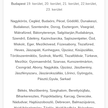
Budapest
19. kerület
,
20. kerület
,
21. kerület
,
22.kerület
,
23. kerület
Nagykörös, Cegléd, Budaörs, Pécel, Gödöllő, Dunakeszi,
Budakeszi, Szentendre, Dorog, Esztergom, Visegrád,
Mátrafüred, Bátonyterenye, Salgótarján,Rudabánya,
Szendrő, Edelény, Kazincbarcika, Sajószentpéter, Ózd,
Miskolc, Eger, Mezőkövesd, Füzesabony, Tiszafüred,
Heves, Jászapáti, Kunhegyes, Újszász, Kisújszállás,
Törökszentmiklós, Szolnok, Martfű, Tiszaföldvár, Túrkeve,
Mezőtúr, Gyomaendrőd, Szarvas, Kunszentmárton,
Csongrád, Abony, Nagykáta, Újszász, Jászberény,
Jászfényszaru, Jászárokszállás, Lőrinci, Gyöngyös,
Pásztó,Gyula, Sarkad
Békés, Mezőberény, Szeghalom, Berettyóújfalu,
Biharkeresztes, Püspökladány, Karcag, Derecske,
Nádudvar, Hajdúszoboszló, Debrecen, Balmazújváros,
Hajdúböszörmény, Téglás, Hajdúhadház, Nyíradony,