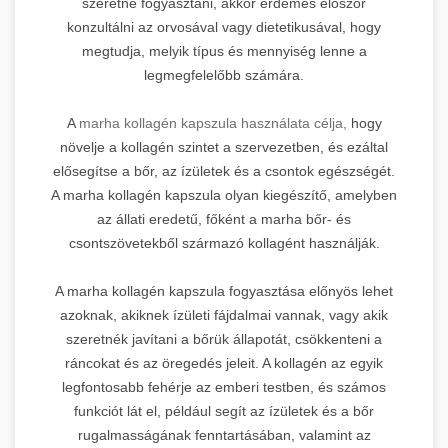
szeretne fogyasztani, akkor érdemes először
konzultálni az orvosával vagy dietetikusával, hogy
megtudja, melyik típus és mennyiség lenne a
legmegfelelőbb számára.
A
marha kollagén kapszula használata célja,
hogy
növelje a kollagén szintet a szervezetben, és ezáltal
elősegítse a bőr, az ízületek és a csontok egészségét.
A marha kollagén kapszula olyan kiegészítő, amelyben
az állati eredetű, főként a marha bőr- és
csontszövetekből származó kollagént használják.
A marha kollagén kapszula fogyasztása előnyös lehet
azoknak, akiknek ízületi fájdalmai vannak, vagy akik
szeretnék javítani a bőrük állapotát, csökkenteni a
ráncokat és az öregedés jeleit. A kollagén az egyik
legfontosabb fehérje az emberi testben, és számos
funkciót lát el, például segít az ízületek és a bőr
rugalmasságának fenntartásában, valamint az