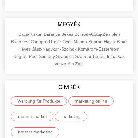
MEGYÉK
Bács-Kiskun
Baranya
Békés
Borsod-Abaúj-Zemplén
Budapest
Csongrád
Fejér
Győr-Moson-Sopron
Hajdú-Bihar
Heves
Jász-Nagykun-Szolnok
Komárom-Esztergom
Nógrád
Pest
Somogy
Szabolcs-Szatmár-Bereg
Tolna
Vas
Veszprém
Zala
CIMKÉK
Werbung für Produkte
marketing online
internet market
marketing
internet marketing