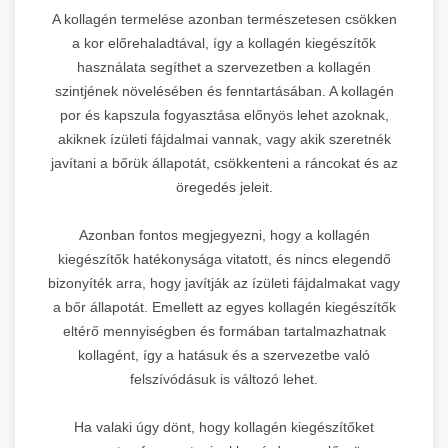
A kollagén termelése azonban természetesen csökken
a kor előrehaladtával, így a kollagén kiegészítők
használata segíthet a szervezetben a kollagén
szintjének növelésében és fenntartásában. A kollagén
por és kapszula fogyasztása előnyös lehet azoknak,
akiknek ízületi fájdalmai vannak, vagy akik szeretnék
javítani a bőrük állapotát, csökkenteni a ráncokat és az
öregedés jeleit.
Azonban fontos megjegyezni, hogy a kollagén
kiegészítők hatékonysága vitatott, és nincs elegendő
bizonyíték arra, hogy javítják az ízületi fájdalmakat vagy
a bőr állapotát. Emellett az egyes kollagén kiegészítők
eltérő mennyiségben és formában tartalmazhatnak
kollagént, így a hatásuk és a szervezetbe való
felszívódásuk is változó lehet.
Ha valaki úgy dönt, hogy kollagén kiegészítőket