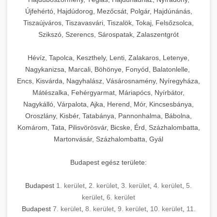
Újfehértó, Hajdúdorog, Mezőcsát, Polgár, Hajdúnánás,
Tiszaújváros, Tiszavasvári, Tiszalök, Tokaj, Felsőzsolca,
Szikszó, Szerencs, Sárospatak, Zalaszentgrót
Hévíz, Tapolca, Keszthely, Lenti, Zalakaros, Letenye,
Nagykanizsa, Marcali, Böhönye, Fonyód, Balatonlelle,
Encs, Kisvárda, Nagyhalász, Vásárosnamény, Nyíregyháza,
Mátészalka, Fehérgyarmat, Máriapócs, Nyírbátor,
Nagykálló, Várpalota, Ajka, Herend, Mór, Kincsesbánya,
Oroszlány, Kisbér, Tatabánya, Pannonhalma, Bábolna,
Komárom, Tata, Pilisvörösvár, Bicske, Érd, Százhalombatta,
Martonvásár, Százhalombatta, Gyál
Budapest egész területe:
Budapest
1. kerület
,
2. kerület
,
3. kerület
,
4. kerület
,
5.
kerület
,
6. kerület
Budapest
7. kerület
,
8. kerület
,
9. kerület
,
10. kerület
,
11.