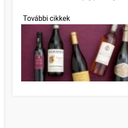
További cikkek
Bor házhozszállítás? Ismerje meg az elõnyeit! Budapest 