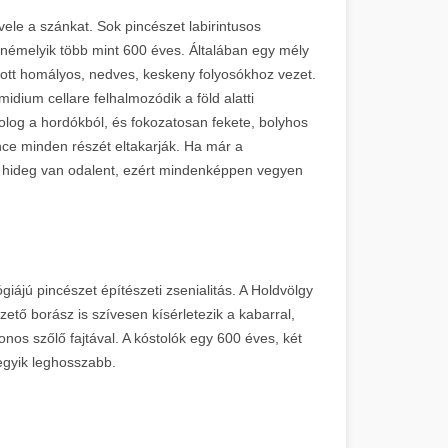
k vele a szánkat. Sok pincészet labirintusos
, némelyik több mint 600 éves. Általában egy mély
ított homályos, nedves, keskeny folyosókhoz vezet.
idium cellare felhalmozódik a föld alatti
olog a hordókból, és fokozatosan fekete, bolyhos
nce minden részét eltakarják. Ha már a
g hideg van odalent, ezért mindenképpen vegyen
ájú pincészet építészeti zsenialitás. A Holdvölgy
ezető borász is szívesen kísérletezik a kabarral,
nos szőlő fajtával. A kóstolók egy 600 éves, két
 egyik leghosszabb.