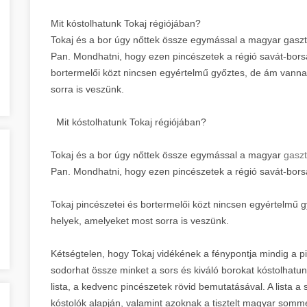
Mit kóstolhatunk Tokaj régiójában?
Tokaj és a bor úgy nőttek össze egymással a magyar gaszt
Pan. Mondhatni, hogy ezen pincészetek a régió savát-borsát,
bortermelői közt nincsen egyértelmű győztes, de ám vann
sorra is veszünk.
Mit kóstolhatunk Tokaj régiójában?
Tokaj és a bor úgy nőttek össze egymással a magyar
gasz
Pan. Mondhatni, hogy ezen pincészetek a régió savát-borsát,
Tokaj pincészetei és bortermelői közt nincsen egyértelm
helyek, amelyeket most sorra is veszünk.
Kétségtelen, hogy Tokaj vidékének a fénypontja mindig a 
sodorhat össze minket a sors és kiváló borokat kóstolhatun
lista, a kedvenc pincészetek rövid bemutatásával. A lista a
kóstolók alapján, valamint azoknak a tisztelt magyar som