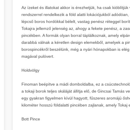
Az ízeket és illatokat akkor is érezhetjük, ha csak kiöblítjü
rendszerrel rendelkezik a föld alatti lokációjukból adódóan
lépcső boros hordókkal bélelt, vastag penész réteggel bor
Tokajra jellemző jelenség az, ahogy a fekete penész, a zasm
pincékben. A formák olyan borral táplálkoznak, amely elpár
darabbá válnak a kéretlen design elemekből, amelyek a pi
borospincékről beszélünk, még a nyári hónapokban is elé
magával pulóvert.
Holdvölgy
Finoman beépítve a mádi domboldalba, ez a csúcstechnológi
a tokaji borok teljes skáláját állítja elő, de Gincsai Tamás v
egy gyakran figyelmen kívül hagyott, fűszeres aromájú ősho
kilométer hosszú földalatti pincében zajlanak, amely Tokaj
Bott Pince