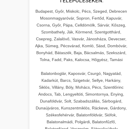
TELEPÜLÉSEKEN:
Budapest, Győr, Miskolc, Pécs, Szeged, Debrecen
Mosonmagyaróvár, Sopron, Fertőd, Kapuvár,
Csorna, Győr, Pápa, Celldömölk, Sárvár, Kőszeg,
Szombathely, Ják, Körmend, Szentgotthárd,
Csepreg, Zalalövő, Vasvár, Jánosháza, Devecser,
Ajka, Sümeg, Pécsvárad, Komló, Sásd, Dombóvár,
Bonyhád, Bátaszék, Baja, Bácsalmás, Szekszárd,
Tolna, Fadd, Paks, Kalocsa, Hőgyész, Tamási
Balatonboglár, Kaposvár, Csurgó, Nagyatád,
Kadarkút, Barcs, Szigetvár, Sellye, Harkány,
Siklós, Villány, Bóly, Mohács, Pécs, Szentlőrinc
Andocs, Tab, Lengyeltóti, Simontornya, Enying,
Dunaföldvár, Solt, Szabadszállás, Sárbogárd,
Dunaújváros, Kunszentmiklós, Ráckeve, Gárdony,
Székesfehérvár, Balatonföldvár, Siófok,
Balatonalmádi, Polgárdi, Balatonfűzfő,
Balatonfüred, Veszprém, Sátoraljaújhely