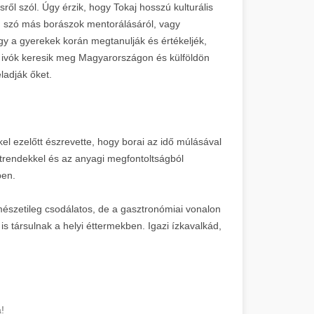
ől szól. Úgy érzik, hogy Tokaj hosszú kulturális
en szó más borászok mentorálásáról, vagy
gy a gyerekek korán megtanulják és értékeljék,
s ivók keresik meg Magyarországon és külföldön
ladják őket.
el ezelőtt észrevette, hogy borai az idő múlásával
trendekkel és az anyagi megfontoltságból
ben.
észetileg csodálatos, de a gasztronómiai vonalon
is társulnak a helyi éttermekben. Igazi ízkavalkád,
!