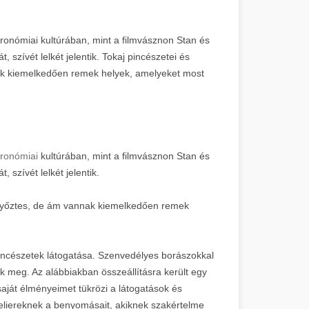
ronómiai kultúrában, mint a filmvásznon Stan és
 szívét lelkét jelentik. Tokaj pincészetei és
ak kiemelkedően remek helyek, amelyeket most
tronómiai
kultúrában, mint a filmvásznon Stan és
 szívét lelkét jelentik.
ű győztes, de ám vannak kiemelkedően remek
pincészetek látogatása. Szenvedélyes borászokkal
k meg. Az alábbiakban összeállításra került egy
 saját élményeimet tükrözi a látogatások és
meliereknek a benyomásait, akiknek szakértelme