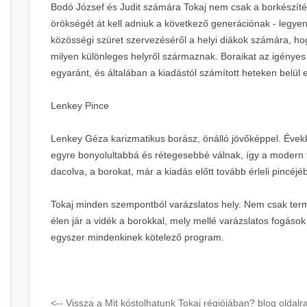
Bodó József és Judit számára Tokaj nem csak a borkészítésr
örökségét át kell adniuk a következő generációnak - legy
közösségi szüret szervezéséről a helyi diákok számára, ho
milyen különleges helyről származnak. Boraikat az igénye
egyaránt, és általában a kiadástól számított heteken belül e
Lenkey Pince
Lenkey Géza karizmatikus borász, önálló jövőképpel. Évekk
egyre bonyolultabbá és rétegesebbé válnak, így a modern 
dacolva, a borokat, már a kiadás előtt tovább érleli pincéjé
Tokaj minden szempontból varázslatos hely. Nem csak term
élen jár a vidék a borokkal, mely mellé varázslatos fogások 
egyszer mindenkinek kötelező program.
<-- Vissza a Mit kóstolhatunk Tokaj régiójában? blog oldalra