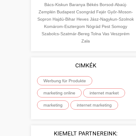
Bács-Kiskun
Baranya
Békés
Borsod-Abaúj-
Zemplén
Budapest
Csongrád
Fejér
Győr-Moson-
Sopron
Hajdú-Bihar
Heves
Jász-Nagykun-Szolnok
Komárom-Esztergom
Nógrád
Pest
Somogy
Szabolcs-Szatmár-Bereg
Tolna
Vas
Veszprém
Zala
CIMKÉK
Werbung für Produkte
marketing online
internet market
marketing
internet marketing
KIEMELT PARTNEREINK: