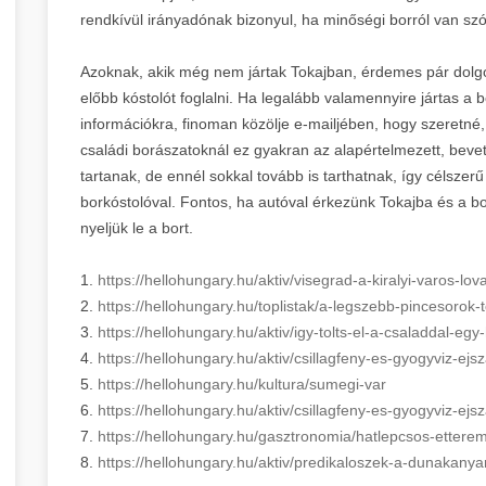
rendkívül irányadónak bizonyul, ha minőségi borról van szó
Azoknak, akik még nem jártak Tokajban, érdemes pár dolgot
előbb kóstolót foglalni. Ha legalább valamennyire jártas a
információkra, finoman közölje e-mailjében, hogy szeretné, 
családi borászatoknál ez gyakran az alapértelmezett, bevet
tartanak, de ennél sokkal tovább is tarthatnak, így célszer
borkóstolóval. Fontos, ha autóval érkezünk Tokajba és a b
nyeljük le a bort.
1.
https://hellohungary.hu/aktiv/visegrad-a-kiralyi-varos-lov
2.
https://hellohungary.hu/toplistak/a-legszebb-pincesorok
3.
https://hellohungary.hu/aktiv/igy-tolts-el-a-csaladdal-e
4.
https://hellohungary.hu/aktiv/csillagfeny-es-gyogyviz-ejs
5.
https://hellohungary.hu/kultura/sumegi-var
6.
https://hellohungary.hu/aktiv/csillagfeny-es-gyogyviz-ejs
7.
https://hellohungary.hu/gasztronomia/hatlepcsos-ettere
8.
https://hellohungary.hu/aktiv/predikaloszek-a-dunakany