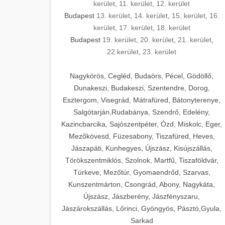
kerület
,
11. kerület
,
12. kerület
Budapest
13. kerület
,
14. kerület
,
15. kerület
,
16.
kerület
,
17. kerület
,
18. kerület
Budapest
19. kerület
,
20. kerület
,
21. kerület
,
22.kerület
,
23. kerület
Nagykörös, Cegléd, Budaörs, Pécel, Gödöllő,
Dunakeszi, Budakeszi, Szentendre, Dorog,
Esztergom, Visegrád, Mátrafüred, Bátonyterenye,
Salgótarján,Rudabánya, Szendrő, Edelény,
Kazincbarcika, Sajószentpéter, Ózd, Miskolc, Eger,
Mezőkövesd, Füzesabony, Tiszafüred, Heves,
Jászapáti, Kunhegyes, Újszász, Kisújszállás,
Törökszentmiklós, Szolnok, Martfű, Tiszaföldvár,
Túrkeve, Mezőtúr, Gyomaendrőd, Szarvas,
Kunszentmárton, Csongrád, Abony, Nagykáta,
Újszász, Jászberény, Jászfényszaru,
Jászárokszállás, Lőrinci, Gyöngyös, Pásztó,Gyula,
Sarkad