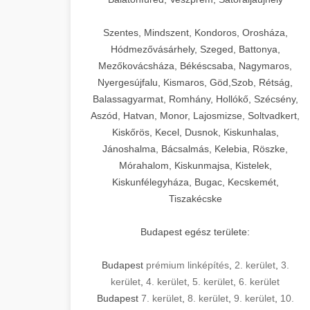
Szentes, Mindszent, Kondoros, Orosháza,
Hódmezővásárhely, Szeged, Battonya,
Mezőkovácsháza, Békéscsaba, Nagymaros,
Nyergesújfalu, Kismaros, Göd,Szob, Rétság,
Balassagyarmat, Romhány, Hollókő, Szécsény,
Aszód, Hatvan, Monor, Lajosmizse, Soltvadkert,
Kiskőrös, Kecel, Dusnok, Kiskunhalas,
Jánoshalma, Bácsalmás, Kelebia, Röszke,
Mórahalom, Kiskunmajsa, Kistelek,
Kiskunfélegyháza, Bugac, Kecskemét,
Tiszakécske
Budapest egész területe:
Budapest
prémium linképítés
,
2. kerület
,
3.
kerület
,
4. kerület
,
5. kerület
,
6. kerület
Budapest
7. kerület
,
8. kerület
,
9. kerület
,
10.