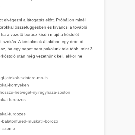
.
 elvégezni a látogatás előtt. Próbáljon minél
 borokkal összefüggésben és kíváncsi a további
ha a vezető borász kíséri majd a kóstolót -
t szokás. A kóstolások általában egy órán át
ű az, ha egy napot nem pakolunk tele több, mint 3
orkóstoló után még vezetnünk kell, akkor ne
agi-jatekok-szintere-ma-is
-tokaj-kornyeken
gy-hosszu-hetveget-nyiregyhaza-soston
zakai-furdozes
zakai-furdozes
m-balatonfured-muskatli-borozo
ar-szeme