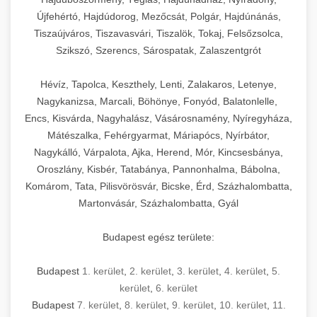
Újfehértó, Hajdúdorog, Mezőcsát, Polgár, Hajdúnánás,
Tiszaújváros, Tiszavasvári, Tiszalök, Tokaj, Felsőzsolca,
Szikszó, Szerencs, Sárospatak, Zalaszentgrót
Hévíz, Tapolca, Keszthely, Lenti, Zalakaros, Letenye,
Nagykanizsa, Marcali, Böhönye, Fonyód, Balatonlelle,
Encs, Kisvárda, Nagyhalász, Vásárosnamény, Nyíregyháza,
Mátészalka, Fehérgyarmat, Máriapócs, Nyírbátor,
Nagykálló, Várpalota, Ajka, Herend, Mór, Kincsesbánya,
Oroszlány, Kisbér, Tatabánya, Pannonhalma, Bábolna,
Komárom, Tata, Pilisvörösvár, Bicske, Érd, Százhalombatta,
Martonvásár, Százhalombatta, Gyál
Budapest egész területe:
Budapest
1. kerület
,
2. kerület
,
3. kerület
,
4. kerület
,
5.
kerület
,
6. kerület
Budapest
7. kerület
,
8. kerület
,
9. kerület
,
10. kerület
,
11.