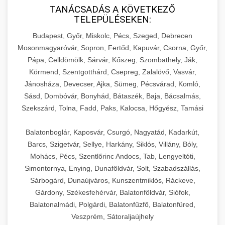
TANÁCSADÁS A KÖVETKEZŐ
TELEPÜLÉSEKEN:
Budapest, Győr, Miskolc, Pécs, Szeged, Debrecen
Mosonmagyaróvár, Sopron, Fertőd, Kapuvár, Csorna, Győr,
Pápa, Celldömölk, Sárvár, Kőszeg, Szombathely, Ják,
Körmend, Szentgotthárd, Csepreg, Zalalövő, Vasvár,
Jánosháza, Devecser, Ajka, Sümeg, Pécsvárad, Komló,
Sásd, Dombóvár, Bonyhád, Bátaszék, Baja, Bácsalmás,
Szekszárd, Tolna, Fadd, Paks, Kalocsa, Hőgyész, Tamási
Balatonboglár, Kaposvár, Csurgó, Nagyatád, Kadarkút,
Barcs, Szigetvár, Sellye, Harkány, Siklós, Villány, Bóly,
Mohács, Pécs, Szentlőrinc Andocs, Tab, Lengyeltóti,
Simontornya, Enying, Dunaföldvár, Solt, Szabadszállás,
Sárbogárd, Dunaújváros, Kunszentmiklós, Ráckeve,
Gárdony, Székesfehérvár, Balatonföldvár, Siófok,
Balatonalmádi, Polgárdi, Balatonfűzfő, Balatonfüred,
Veszprém, Sátoraljaújhely