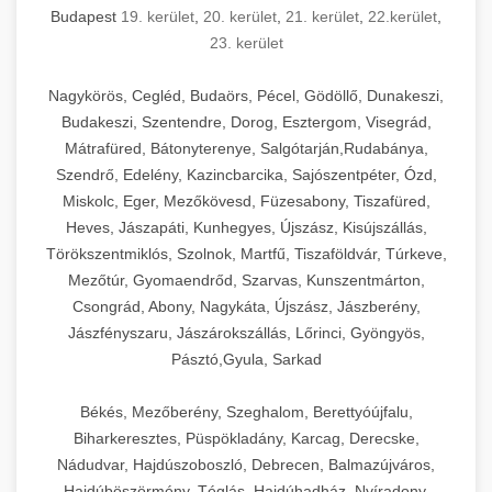
Budapest
19. kerület
,
20. kerület
,
21. kerület
,
22.kerület
,
23. kerület
Nagykörös, Cegléd, Budaörs, Pécel, Gödöllő, Dunakeszi,
Budakeszi, Szentendre, Dorog, Esztergom, Visegrád,
Mátrafüred, Bátonyterenye, Salgótarján,Rudabánya,
Szendrő, Edelény, Kazincbarcika, Sajószentpéter, Ózd,
Miskolc, Eger, Mezőkövesd, Füzesabony, Tiszafüred,
Heves, Jászapáti, Kunhegyes, Újszász, Kisújszállás,
Törökszentmiklós, Szolnok, Martfű, Tiszaföldvár, Túrkeve,
Mezőtúr, Gyomaendrőd, Szarvas, Kunszentmárton,
Csongrád, Abony, Nagykáta, Újszász, Jászberény,
Jászfényszaru, Jászárokszállás, Lőrinci, Gyöngyös,
Pásztó,Gyula, Sarkad
Békés, Mezőberény, Szeghalom, Berettyóújfalu,
Biharkeresztes, Püspökladány, Karcag, Derecske,
Nádudvar, Hajdúszoboszló, Debrecen, Balmazújváros,
Hajdúböszörmény, Téglás, Hajdúhadház, Nyíradony,