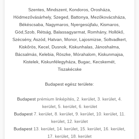
Szentes, Mindszent, Kondoros, Orosháza,
Hódmezővásárhely, Szeged, Battonya, Mezőkovácsháza,
Békéscsaba, Nagymaros, Nyergesújfalu, Kismaros,
Göd,Szob, Rétság, Balassagyarmat, Romhány, Hollókő,
Szécsény, Aszód, Hatvan, Monor, Lajosmizse, Soltvadkert,
Kiskőrös, Kecel, Dusnok, Kiskunhalas, Jánoshalma,
Bácsalmás, Kelebia, Röszke, Mórahalom, Kiskunmajsa,
Kistelek, Kiskunfélegyháza, Bugac, Kecskemét,
Tiszakécske
Budapest egész területe:
Budapest
prémium linképítés
,
2. kerület
,
3. kerület
,
4.
kerület
,
5. kerület
,
6. kerület
Budapest
7. kerület
,
8. kerület
,
9. kerület
,
10. kerület
,
11.
kerület
,
12. kerület
Budapest
13. kerület
,
14. kerület
,
15. kerület
,
16. kerület
,
17. kerület
,
18. kerület