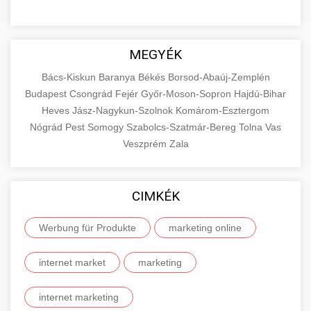
MEGYÉK
Bács-Kiskun
Baranya
Békés
Borsod-Abaúj-Zemplén
Budapest
Csongrád
Fejér
Győr-Moson-Sopron
Hajdú-Bihar
Heves
Jász-Nagykun-Szolnok
Komárom-Esztergom
Nógrád
Pest
Somogy
Szabolcs-Szatmár-Bereg
Tolna
Vas
Veszprém
Zala
CIMKÉK
Werbung für Produkte
marketing online
internet market
marketing
internet marketing