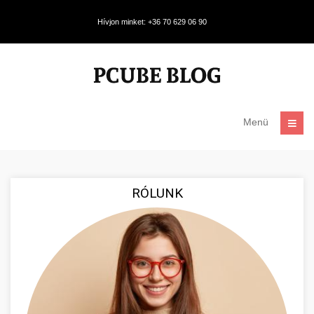
Hívjon minket: +36 70 629 06 90
Menü
RÓLUNK