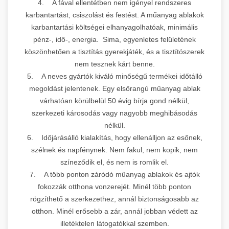
4. A fával ellentétben nem igényel rendszeres
karbantartást, csiszolást és festést. A műanyag ablakok
karbantartási költségei elhanyagolhatóak, minimális
pénz-, idő-, energia. Sima, egyenletes felületének
köszönhetően a tisztítás gyerekjáték, és a tisztítószerek
nem tesznek kárt benne.
5. A neves gyártók kiváló minőségű termékei időtálló
megoldást jelentenek. Egy elsőrangú műanyag ablak
várhatóan körülbelül 50 évig bírja gond nélkül,
szerkezeti károsodás vagy nagyobb meghibásodás
nélkül.
6. Időjárásálló kialakítás, hogy ellenálljon az esőnek,
szélnek és napfénynek. Nem fakul, nem kopik, nem
színeződik el, és nem is romlik el.
7. A több ponton záródó műanyag ablakok és ajtók
fokozzák otthona vonzerejét. Minél több ponton
rögzíthető a szerkezethez, annál biztonságosabb az
otthon. Minél erősebb a zár, annál jobban védett az
illetéktelen látogatókkal szemben.