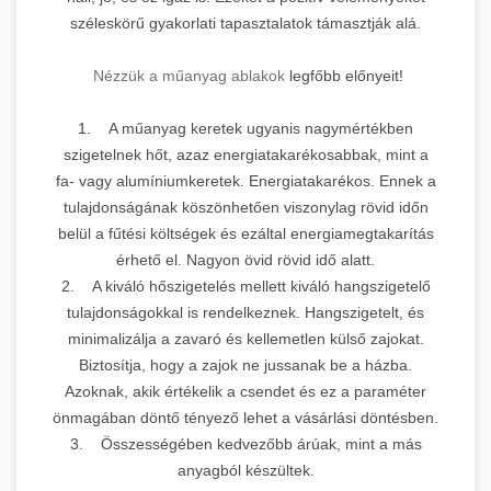
széleskörű gyakorlati tapasztalatok támasztják alá.
Nézzük a műanyag ablakok
legfőbb előnyeit!
1. A műanyag keretek ugyanis nagymértékben
szigetelnek hőt, azaz energiatakarékosabbak, mint a
fa- vagy alumíniumkeretek. Energiatakarékos. Ennek a
tulajdonságának köszönhetően viszonylag rövid időn
belül a fűtési költségek és ezáltal energiamegtakarítás
érhető el. Nagyon övid rövid idő alatt.
2. A kiváló hőszigetelés mellett kiváló hangszigetelő
tulajdonságokkal is rendelkeznek. Hangszigetelt, és
minimalizálja a zavaró és kellemetlen külső zajokat.
Biztosítja, hogy a zajok ne jussanak be a házba.
Azoknak, akik értékelik a csendet és ez a paraméter
önmagában döntő tényező lehet a vásárlási döntésben.
3. Összességében kedvezőbb árúak, mint a más
anyagból készültek.