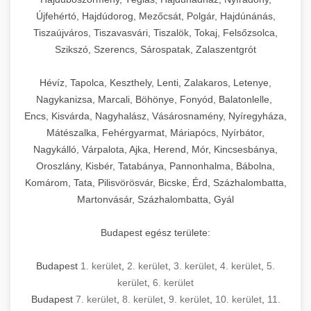
Újfehértó, Hajdúdorog, Mezőcsát, Polgár, Hajdúnánás,
Tiszaújváros, Tiszavasvári, Tiszalök, Tokaj, Felsőzsolca,
Szikszó, Szerencs, Sárospatak, Zalaszentgrót
Hévíz, Tapolca, Keszthely, Lenti, Zalakaros, Letenye,
Nagykanizsa, Marcali, Böhönye, Fonyód, Balatonlelle,
Encs, Kisvárda, Nagyhalász, Vásárosnamény, Nyíregyháza,
Mátészalka, Fehérgyarmat, Máriapócs, Nyírbátor,
Nagykálló, Várpalota, Ajka, Herend, Mór, Kincsesbánya,
Oroszlány, Kisbér, Tatabánya, Pannonhalma, Bábolna,
Komárom, Tata, Pilisvörösvár, Bicske, Érd, Százhalombatta,
Martonvásár, Százhalombatta, Gyál
Budapest egész területe:
Budapest
1. kerület
,
2. kerület
,
3. kerület
,
4. kerület
,
5.
kerület
,
6. kerület
Budapest
7. kerület
,
8. kerület
,
9. kerület
,
10. kerület
,
11.