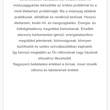
műanyaggyártás leküzdötte az örökös problémát és a
rövid élettartam problémáját. Ma a műanyag ablakok
praktikusak, időtállóak és rendkívül tartósak. Hosszú
élettartam, kiváló hő- és hangszigetelés. Energia- és
költséghatékony megoldást biztosítanak. Emellett
alacsony karbantartási igényű, energiatakarékos
megoldást jelentenek, biztonságosak, könnyen
tisztíthatók és széles színválasztékban kaphatók.
Így könnyű megtalálni az Ön otthonának vagy házának
stílusához illeszkedőt.
Nagyszerű befektetési értékkel is bírnak, mivel növelik
otthona és lakóterének értékét.