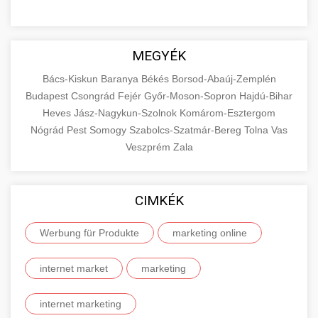
MEGYÉK
Bács-Kiskun
Baranya
Békés
Borsod-Abaúj-Zemplén
Budapest
Csongrád
Fejér
Győr-Moson-Sopron
Hajdú-Bihar
Heves
Jász-Nagykun-Szolnok
Komárom-Esztergom
Nógrád
Pest
Somogy
Szabolcs-Szatmár-Bereg
Tolna
Vas
Veszprém
Zala
CIMKÉK
Werbung für Produkte
marketing online
internet market
marketing
internet marketing