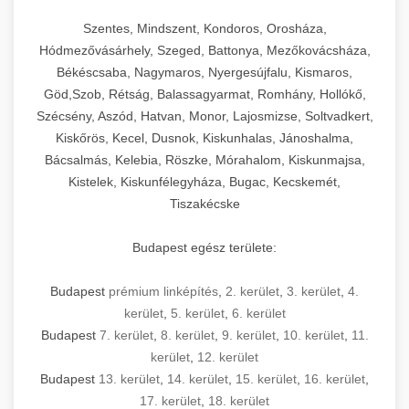
Szentes, Mindszent, Kondoros, Orosháza,
Hódmezővásárhely, Szeged, Battonya, Mezőkovácsháza,
Békéscsaba, Nagymaros, Nyergesújfalu, Kismaros,
Göd,Szob, Rétság, Balassagyarmat, Romhány, Hollókő,
Szécsény, Aszód, Hatvan, Monor, Lajosmizse, Soltvadkert,
Kiskőrös, Kecel, Dusnok, Kiskunhalas, Jánoshalma,
Bácsalmás, Kelebia, Röszke, Mórahalom, Kiskunmajsa,
Kistelek, Kiskunfélegyháza, Bugac, Kecskemét,
Tiszakécske
Budapest egész területe:
Budapest
prémium linképítés
,
2. kerület
,
3. kerület
,
4.
kerület
,
5. kerület
,
6. kerület
Budapest
7. kerület
,
8. kerület
,
9. kerület
,
10. kerület
,
11.
kerület
,
12. kerület
Budapest
13. kerület
,
14. kerület
,
15. kerület
,
16. kerület
,
17. kerület
,
18. kerület