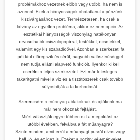
problémákhoz vezetnek előbb vagy utóbb, ha nem is
azonnal. Ezek a hiányosságok óhatatlanul a pénzünk
kiszivárgásához vezet. Természetesen, ha csak a
látvány az egyetlen probléma, akkor ez nem opció. Az
esztétikai hiányosságok viszonylag hatékonyan
orvosolhatók csiszolópapírral, festékkel, ecsetekkel,
valamint egy kis szabadidővel. Azonban a szerkezeti fa
például elöregszik és sérül, nagyobb valószínűséggel
nem tudja ellátni alapvető funkcióit. Ilyenkor ki kell
cserélni a teljes szerkezetet. Ezt már felesleges
takarítgatni mivel a víz és a tisztítószerek csak tovább
súlyosbítják a fa korhadását.
Szerencsére
a műanyag ablakoknak
és ajtóknak ma
már nem okoznak fejfájást.
Miért választják egyre többen ezt a megoldást az
utóbbi években, felváltva a fát műanyagra?
Szinte minden, amit erről a műanyagtípusról olvas vagy
hall, jó, és ez igaz is. Ezeket a pozitív véleményeket