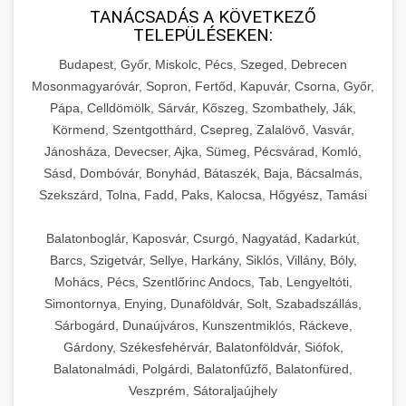
TANÁCSADÁS A KÖVETKEZŐ
TELEPÜLÉSEKEN:
Budapest, Győr, Miskolc, Pécs, Szeged, Debrecen
Mosonmagyaróvár, Sopron, Fertőd, Kapuvár, Csorna, Győr,
Pápa, Celldömölk, Sárvár, Kőszeg, Szombathely, Ják,
Körmend, Szentgotthárd, Csepreg, Zalalövő, Vasvár,
Jánosháza, Devecser, Ajka, Sümeg, Pécsvárad, Komló,
Sásd, Dombóvár, Bonyhád, Bátaszék, Baja, Bácsalmás,
Szekszárd, Tolna, Fadd, Paks, Kalocsa, Hőgyész, Tamási
Balatonboglár, Kaposvár, Csurgó, Nagyatád, Kadarkút,
Barcs, Szigetvár, Sellye, Harkány, Siklós, Villány, Bóly,
Mohács, Pécs, Szentlőrinc Andocs, Tab, Lengyeltóti,
Simontornya, Enying, Dunaföldvár, Solt, Szabadszállás,
Sárbogárd, Dunaújváros, Kunszentmiklós, Ráckeve,
Gárdony, Székesfehérvár, Balatonföldvár, Siófok,
Balatonalmádi, Polgárdi, Balatonfűzfő, Balatonfüred,
Veszprém, Sátoraljaújhely