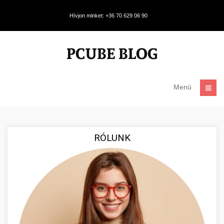
Hívjon minket: +36 70 629 06 90
Menü
RÓLUNK