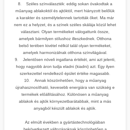
8. Széles színválaszték: eddig sokan óvakodtak a
műanyag ablakoktól és ajtóktól, mert hiányzott belőlük
a karakter és személytelennek tartották őket. Ma már
nem ez a helyzet, és a színek széles skálája közül lehet
választani. Olyan termékeket válogattunk össze,
amelyek bármilyen stílushoz illeszkednek. Otthona
belső terében kivétel nélkül talál olyan termékeket,
amelyek harmonizálnak otthona színvilágával.
9. Jelentősen növeli ingatlana értékét, ami azt jelenti,
hogy nagyobb áron tudja eladni (kiadni) azt. Egy ilyen
szerkezettel rendelkező épület értéke magasabb.
10. Annak köszönhetően, hogy a műanyag
újrahasznosítható, kevesebb energiára van szükség e
termékek előállításához. Különösen a műanyag
ablakok és ajtók környezetbarátabbak, mint a más
anyagból készült ablakok és ajtók.
Az elmúlt években a gyártástechnológiában
bekövetkezett változásoknak köszönhetően a