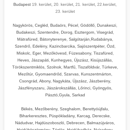
Budapest
19. kerület
,
20. kerület
,
21. kerület
,
22.kerület
,
23. kerület
Nagykörös, Cegléd, Budaörs, Pécel, Gödöllő, Dunakeszi,
Budakeszi, Szentendre, Dorog, Esztergom, Visegrád,
Mátrafüred, Bátonyterenye, Salgótarján,Rudabánya,
Szendrő, Edelény, Kazincbarcika, Sajószentpéter, Ózd,
Miskolc, Eger, Mezőkövesd, Füzesabony, Tiszafüred,
Heves, Jászapáti, Kunhegyes, Újszász, Kisújszállás,
Törökszentmiklós, Szolnok, Martfű, Tiszaföldvár, Túrkeve,
Mezőtúr, Gyomaendrőd, Szarvas, Kunszentmárton,
Csongrád, Abony, Nagykáta, Újszász, Jászberény,
Jászfényszaru, Jászárokszállás, Lőrinci, Gyöngyös,
Pásztó,Gyula, Sarkad
Békés, Mezőberény, Szeghalom, Berettyóújfalu,
Biharkeresztes, Püspökladány, Karcag, Derecske,
Nádudvar, Hajdúszoboszló, Debrecen, Balmazújváros,
Hajdúböszörmény, Téglás, Hajdúhadház, Nyíradony,