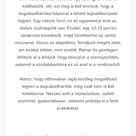
küldhetünk, sőt, ezt meg is kell tennünk, hogy a
duguláselhárítási folyamat a lehető leghatékonyabb
legyen. Egy csésze forró víz és ugyanennyi ecet az,
melyre szükségünk van. Ezután, egy 10-15 perces
várakozás következik, majd következhet az utolsó
mozzanat. Vissza az alapokhoz, forraljunk megint vizet,
ám ezúttal többet, mint ezelőtt. Bátran és gazdagon
öblítsük át a lefolyót, hogy távozzon a szennyeződés,
valamint a szódabikarbóna és az ecet is a rendszerből.
Ahhoz, hogy otthonában saját kezűleg megoldható
legyen a duguláselhárítás, még csak nem is kell
költekeznie. Nézzen szét a háztartásban, nyitott
szemmel, gyakorlatiasan, valamint próbálja ki a fenti
praktikákat.