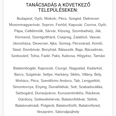
TANÁCSADÁS A KÖVETKEZŐ
TELEPÜLÉSEKEN:
Budapest, Győr, Miskolc, Pécs, Szeged, Debrecen
Mosonmagyaróvár, Sopron, Fertőd, Kapuvár, Csorna, Győr,
Pápa, Celldömölk, Sárvár, Kőszeg, Szombathely, Ják,
Körmend, Szentgotthárd, Csepreg, Zalalövő, Vasvár,
Jánosháza, Devecser, Ajka, Sümeg, Pécsvárad, Komló,
Sásd, Dombóvár, Bonyhád, Bátaszék, Baja, Bácsalmás,
Szekszárd, Tolna, Fadd, Paks, Kalocsa, Hőgyész, Tamási
Balatonboglár, Kaposvár, Csurgó, Nagyatád, Kadarkút,
Barcs, Szigetvár, Sellye, Harkány, Siklós, Villány, Bóly,
Mohács, Pécs, Szentlőrinc Andocs, Tab, Lengyeltóti,
Simontornya, Enying, Dunaföldvár, Solt, Szabadszállás,
Sárbogárd, Dunaújváros, Kunszentmiklós, Ráckeve,
Gárdony, Székesfehérvár, Balatonföldvár, Siófok,
Balatonalmádi, Polgárdi, Balatonfűzfő, Balatonfüred,
Veszprém, Sátoraljaújhely