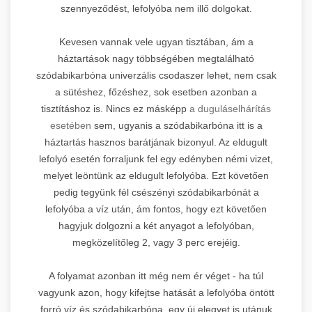
szennyeződést, lefolyóba nem illő dolgokat.
Kevesen vannak vele ugyan tisztában, ám a
háztartások nagy többségében megtalálható
szódabikarbóna univerzális csodaszer lehet, nem csak
a sütéshez, főzéshez, sok esetben azonban a
tisztításhoz is. Nincs ez másképp
a duguláselhárítás
esetében
sem, ugyanis a szódabikarbóna itt is a
háztartás hasznos barátjának bizonyul. Az eldugult
lefolyó esetén forraljunk fel egy edényben némi vizet,
melyet leöntünk az eldugult lefolyóba. Ezt követően
pedig tegyünk fél csészényi szódabikarbónát a
lefolyóba a víz után, ám fontos, hogy ezt követően
hagyjuk dolgozni a két anyagot a lefolyóban,
megközelítőleg 2, vagy 3 perc erejéig.
A folyamat azonban itt még nem ér véget - ha túl
vagyunk azon, hogy kifejtse hatását a lefolyóba öntött
forró víz és szódabikarbóna, egy új elegyet is utánuk