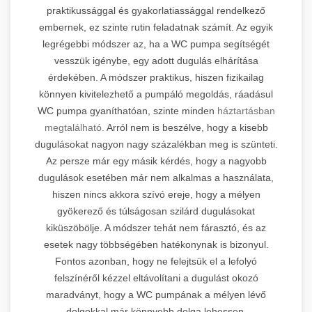
praktikussággal és gyakorlatiassággal rendelkező
embernek, ez szinte rutin feladatnak számít. Az egyik
legrégebbi módszer az, ha a WC pumpa segítségét
vesszük igénybe, egy adott dugulás elhárítása
érdekében. A módszer praktikus, hiszen fizikailag
könnyen kivitelezhető a pumpáló megoldás, ráadásul
WC pumpa gyaníthatóan, szinte minden
háztartásban
megtalálható.
Arról nem is beszélve, hogy a kisebb
dugulásokat nagyon nagy százalékban meg is szünteti.
Az persze már egy másik kérdés, hogy a nagyobb
dugulások esetében már nem alkalmas a használata,
hiszen nincs akkora szívó ereje, hogy a mélyen
gyökerező és túlságosan szilárd dugulásokat
kiküszöbölje. A módszer tehát nem fárasztó, és az
esetek nagy többségében hatékonynak is bizonyul.
Fontos azonban, hogy ne felejtsük el a lefolyó
felszínéről kézzel eltávolítani a dugulást okozó
maradványt, hogy a WC pumpának a mélyen lévő
dolgokkal már könnyebb dolga lehessen.