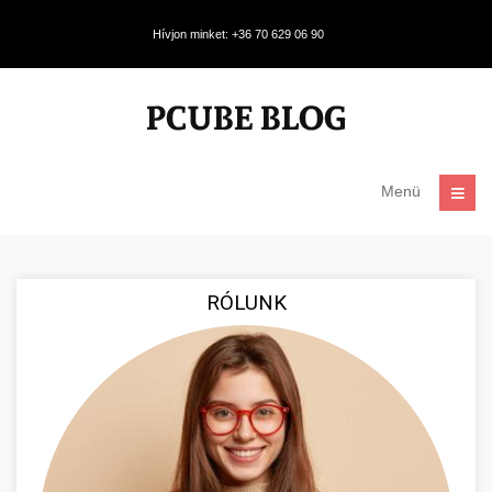
Hívjon minket: +36 70 629 06 90
Menü
RÓLUNK