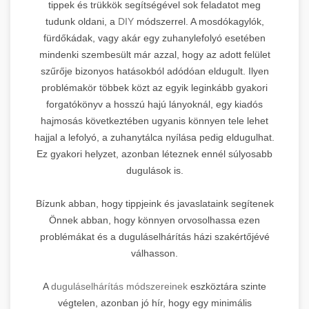
tippek és trükkök segítségével sok feladatot meg
tudunk oldani, a
DIY
módszerrel. A mosdókagylók,
fürdőkádak, vagy akár egy zuhanylefolyó esetében
mindenki szembesült már azzal, hogy az adott felület
szűrője bizonyos hatásokból adódóan eldugult. Ilyen
problémakör többek közt az egyik leginkább gyakori
forgatókönyv a hosszú hajú lányoknál, egy kiadós
hajmosás következtében ugyanis könnyen tele lehet
hajjal a lefolyó, a zuhanytálca nyílása pedig eldugulhat.
Ez gyakori helyzet, azonban léteznek ennél súlyosabb
dugulások is.
Bízunk abban, hogy tippjeink és javaslataink segítenek
Önnek abban, hogy könnyen orvosolhassa ezen
problémákat és a duguláselhárítás házi szakértőjévé
válhasson.
A
duguláselhárítás módszereinek
eszköztára szinte
végtelen, azonban jó hír, hogy egy minimális