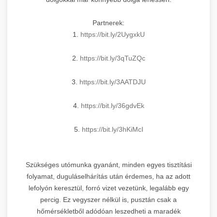
Partnerek:
1.
https://bit.ly/2UygxkU
2.
https://bit.ly/3qTuZQc
3.
https://bit.ly/3AATDJU
4.
https://bit.ly/36gdvEk
5.
https://bit.ly/3hKiMcI
Szükséges utómunka gyanánt, minden egyes tisztítási
folyamat, duguláselhárítás után érdemes, ha az adott
lefolyón keresztül, forró vizet vezetünk, legalább egy
percig. Ez vegyszer nélkül is, pusztán csak a
hőmérsékletből adódóan leszedheti a maradék