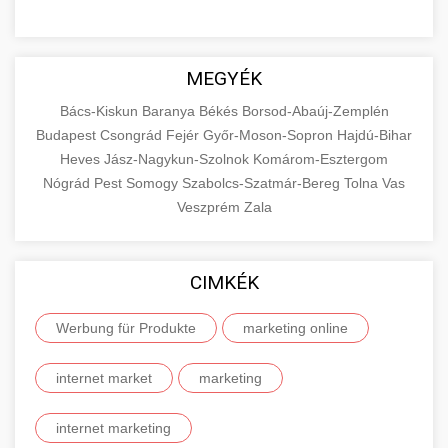
MEGYÉK
Bács-Kiskun
Baranya
Békés
Borsod-Abaúj-Zemplén
Budapest
Csongrád
Fejér
Győr-Moson-Sopron
Hajdú-Bihar
Heves
Jász-Nagykun-Szolnok
Komárom-Esztergom
Nógrád
Pest
Somogy
Szabolcs-Szatmár-Bereg
Tolna
Vas
Veszprém
Zala
CIMKÉK
Werbung für Produkte
marketing online
internet market
marketing
internet marketing