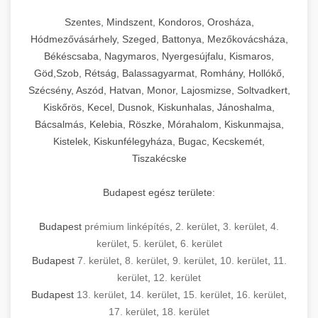
Szentes, Mindszent, Kondoros, Orosháza,
Hódmezővásárhely, Szeged, Battonya, Mezőkovácsháza,
Békéscsaba, Nagymaros, Nyergesújfalu, Kismaros,
Göd,Szob, Rétság, Balassagyarmat, Romhány, Hollókő,
Szécsény, Aszód, Hatvan, Monor, Lajosmizse, Soltvadkert,
Kiskőrös, Kecel, Dusnok, Kiskunhalas, Jánoshalma,
Bácsalmás, Kelebia, Röszke, Mórahalom, Kiskunmajsa,
Kistelek, Kiskunfélegyháza, Bugac, Kecskemét,
Tiszakécske
Budapest egész területe:
Budapest
prémium linképítés
,
2. kerület
,
3. kerület
,
4.
kerület
,
5. kerület
,
6. kerület
Budapest
7. kerület
,
8. kerület
,
9. kerület
,
10. kerület
,
11.
kerület
,
12. kerület
Budapest
13. kerület
,
14. kerület
,
15. kerület
,
16. kerület
,
17. kerület
,
18. kerület