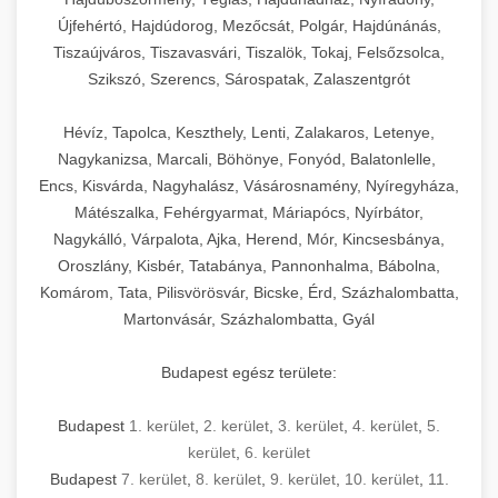
Újfehértó, Hajdúdorog, Mezőcsát, Polgár, Hajdúnánás,
Tiszaújváros, Tiszavasvári, Tiszalök, Tokaj, Felsőzsolca,
Szikszó, Szerencs, Sárospatak, Zalaszentgrót
Hévíz, Tapolca, Keszthely, Lenti, Zalakaros, Letenye,
Nagykanizsa, Marcali, Böhönye, Fonyód, Balatonlelle,
Encs, Kisvárda, Nagyhalász, Vásárosnamény, Nyíregyháza,
Mátészalka, Fehérgyarmat, Máriapócs, Nyírbátor,
Nagykálló, Várpalota, Ajka, Herend, Mór, Kincsesbánya,
Oroszlány, Kisbér, Tatabánya, Pannonhalma, Bábolna,
Komárom, Tata, Pilisvörösvár, Bicske, Érd, Százhalombatta,
Martonvásár, Százhalombatta, Gyál
Budapest egész területe:
Budapest
1. kerület
,
2. kerület
,
3. kerület
,
4. kerület
,
5.
kerület
,
6. kerület
Budapest
7. kerület
,
8. kerület
,
9. kerület
,
10. kerület
,
11.