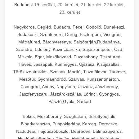
Budapest
19. kerület
,
20. kerület
,
21. kerület
,
22.kerület
,
23. kerület
Nagykörös, Cegléd, Budaörs, Pécel, Gödöllő, Dunakeszi,
Budakeszi, Szentendre, Dorog, Esztergom, Visegrád,
Mátrafüred, Bátonyterenye, Salgótarján,Rudabánya,
Szendrő, Edelény, Kazincbarcika, Sajószentpéter, Ózd,
Miskolc, Eger, Mezőkövesd, Füzesabony, Tiszafüred,
Heves, Jászapáti, Kunhegyes, Újszász, Kisújszállás,
Törökszentmiklós, Szolnok, Martfű, Tiszaföldvár, Túrkeve,
Mezőtúr, Gyomaendrőd, Szarvas, Kunszentmárton,
Csongrád, Abony, Nagykáta, Újszász, Jászberény,
Jászfényszaru, Jászárokszállás, Lőrinci, Gyöngyös,
Pásztó,Gyula, Sarkad
Békés, Mezőberény, Szeghalom, Berettyóújfalu,
Biharkeresztes, Püspökladány, Karcag, Derecske,
Nádudvar, Hajdúszoboszló, Debrecen, Balmazújváros,
Hajdúböszörmény, Téglás, Hajdúhadház, Nyíradony,