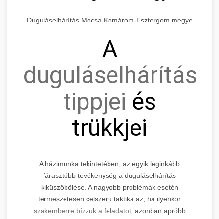
Duguláselhárítás Mocsa Komárom-Esztergom megye
A
duguláselhárítás
tippjei
és
trükkjei
A házimunka tekintetében, az egyik leginkább
fárasztóbb tevékenység a duguláselhárítás
kiküszöbölése. A nagyobb problémák esetén
természetesen célszerű taktika az, ha ilyenkor
szakemberre bízzuk a feladatot,
azonban apróbb