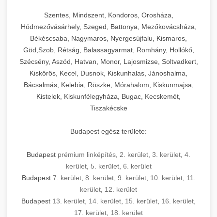
Szentes, Mindszent, Kondoros, Orosháza,
Hódmezővásárhely, Szeged, Battonya, Mezőkovácsháza,
Békéscsaba, Nagymaros, Nyergesújfalu, Kismaros,
Göd,Szob, Rétság, Balassagyarmat, Romhány, Hollókő,
Szécsény, Aszód, Hatvan, Monor, Lajosmizse, Soltvadkert,
Kiskőrös, Kecel, Dusnok, Kiskunhalas, Jánoshalma,
Bácsalmás, Kelebia, Röszke, Mórahalom, Kiskunmajsa,
Kistelek, Kiskunfélegyháza, Bugac, Kecskemét,
Tiszakécske
Budapest egész területe:
Budapest
prémium linképítés
,
2. kerület
,
3. kerület
,
4.
kerület
,
5. kerület
,
6. kerület
Budapest
7. kerület
,
8. kerület
,
9. kerület
,
10. kerület
,
11.
kerület
,
12. kerület
Budapest
13. kerület
,
14. kerület
,
15. kerület
,
16. kerület
,
17. kerület
,
18. kerület