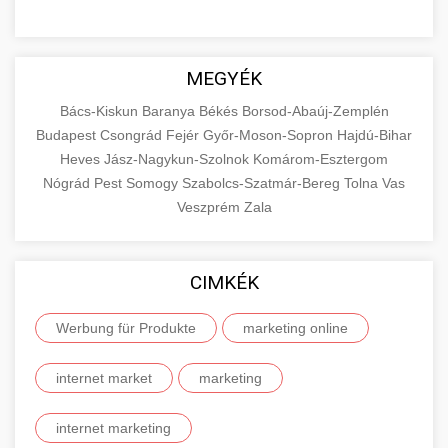
MEGYÉK
Bács-Kiskun
Baranya
Békés
Borsod-Abaúj-Zemplén
Budapest
Csongrád
Fejér
Győr-Moson-Sopron
Hajdú-Bihar
Heves
Jász-Nagykun-Szolnok
Komárom-Esztergom
Nógrád
Pest
Somogy
Szabolcs-Szatmár-Bereg
Tolna
Vas
Veszprém
Zala
CIMKÉK
Werbung für Produkte
marketing online
internet market
marketing
internet marketing