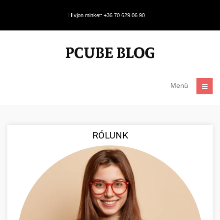
Hívjon minket: +36 70 629 06 90
Menü
RÓLUNK