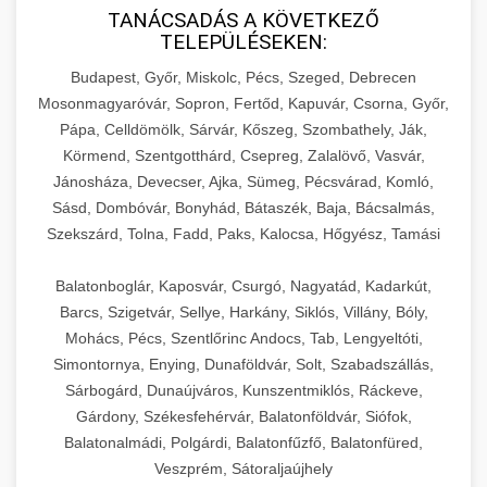
TANÁCSADÁS A KÖVETKEZŐ
TELEPÜLÉSEKEN:
Budapest, Győr, Miskolc, Pécs, Szeged, Debrecen
Mosonmagyaróvár, Sopron, Fertőd, Kapuvár, Csorna, Győr,
Pápa, Celldömölk, Sárvár, Kőszeg, Szombathely, Ják,
Körmend, Szentgotthárd, Csepreg, Zalalövő, Vasvár,
Jánosháza, Devecser, Ajka, Sümeg, Pécsvárad, Komló,
Sásd, Dombóvár, Bonyhád, Bátaszék, Baja, Bácsalmás,
Szekszárd, Tolna, Fadd, Paks, Kalocsa, Hőgyész, Tamási
Balatonboglár, Kaposvár, Csurgó, Nagyatád, Kadarkút,
Barcs, Szigetvár, Sellye, Harkány, Siklós, Villány, Bóly,
Mohács, Pécs, Szentlőrinc Andocs, Tab, Lengyeltóti,
Simontornya, Enying, Dunaföldvár, Solt, Szabadszállás,
Sárbogárd, Dunaújváros, Kunszentmiklós, Ráckeve,
Gárdony, Székesfehérvár, Balatonföldvár, Siófok,
Balatonalmádi, Polgárdi, Balatonfűzfő, Balatonfüred,
Veszprém, Sátoraljaújhely