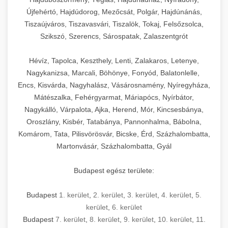
Újfehértó, Hajdúdorog, Mezőcsát, Polgár, Hajdúnánás,
Tiszaújváros, Tiszavasvári, Tiszalök, Tokaj, Felsőzsolca,
Szikszó, Szerencs, Sárospatak, Zalaszentgrót
Hévíz, Tapolca, Keszthely, Lenti, Zalakaros, Letenye,
Nagykanizsa, Marcali, Böhönye, Fonyód, Balatonlelle,
Encs, Kisvárda, Nagyhalász, Vásárosnamény, Nyíregyháza,
Mátészalka, Fehérgyarmat, Máriapócs, Nyírbátor,
Nagykálló, Várpalota, Ajka, Herend, Mór, Kincsesbánya,
Oroszlány, Kisbér, Tatabánya, Pannonhalma, Bábolna,
Komárom, Tata, Pilisvörösvár, Bicske, Érd, Százhalombatta,
Martonvásár, Százhalombatta, Gyál
Budapest egész területe:
Budapest
1. kerület
,
2. kerület
,
3. kerület
,
4. kerület
,
5.
kerület
,
6. kerület
Budapest
7. kerület
,
8. kerület
,
9. kerület
,
10. kerület
,
11.