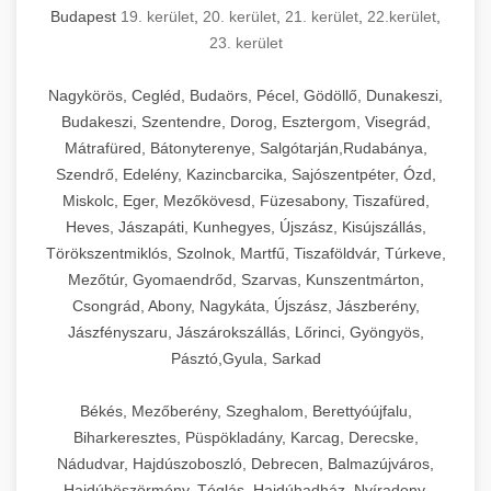
Budapest
19. kerület
,
20. kerület
,
21. kerület
,
22.kerület
,
23. kerület
Nagykörös, Cegléd, Budaörs, Pécel, Gödöllő, Dunakeszi,
Budakeszi, Szentendre, Dorog, Esztergom, Visegrád,
Mátrafüred, Bátonyterenye, Salgótarján,Rudabánya,
Szendrő, Edelény, Kazincbarcika, Sajószentpéter, Ózd,
Miskolc, Eger, Mezőkövesd, Füzesabony, Tiszafüred,
Heves, Jászapáti, Kunhegyes, Újszász, Kisújszállás,
Törökszentmiklós, Szolnok, Martfű, Tiszaföldvár, Túrkeve,
Mezőtúr, Gyomaendrőd, Szarvas, Kunszentmárton,
Csongrád, Abony, Nagykáta, Újszász, Jászberény,
Jászfényszaru, Jászárokszállás, Lőrinci, Gyöngyös,
Pásztó,Gyula, Sarkad
Békés, Mezőberény, Szeghalom, Berettyóújfalu,
Biharkeresztes, Püspökladány, Karcag, Derecske,
Nádudvar, Hajdúszoboszló, Debrecen, Balmazújváros,
Hajdúböszörmény, Téglás, Hajdúhadház, Nyíradony,