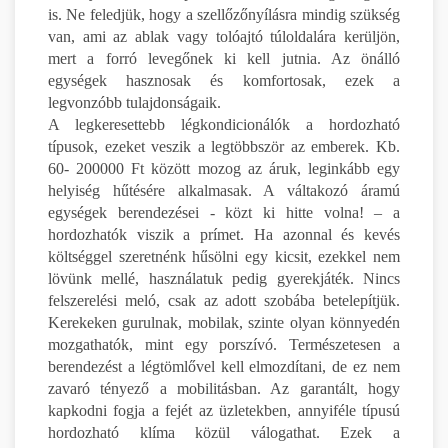
is. Ne feledjük, hogy a szellőzőnyílásra mindig szükség
van, ami az ablak vagy tolóajtó túloldalára kerüljön,
mert a forró levegőnek ki kell jutnia. Az önálló
egységek hasznosak és komfortosak, ezek a
legvonzóbb tulajdonságaik.
A legkeresettebb légkondicionálók a hordozható
típusok, ezeket veszik a legtöbbször az emberek. Kb.
60- 200000 Ft között mozog az áruk, leginkább egy
helyiség hűtésére alkalmasak. A váltakozó áramú
egységek berendezései - közt ki hitte volna! – a
hordozhatók viszik a prímet. Ha azonnal és kevés
költséggel szeretnénk hűsölni egy kicsit, ezekkel nem
lövünk mellé, használatuk pedig gyerekjáték. Nincs
felszerelési meló, csak az adott szobába betelepítjük.
Kerekeken gurulnak, mobilak, szinte olyan könnyedén
mozgathatók, mint egy porszívó. Természetesen a
berendezést a légtömlővel kell elmozdítani, de ez nem
zavaró tényező a mobilitásban. Az garantált, hogy
kapkodni fogja a fejét az üzletekben, annyiféle típusú
hordozható klíma közül válogathat. Ezek a