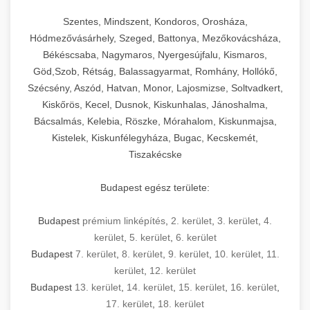
Szentes, Mindszent, Kondoros, Orosháza,
Hódmezővásárhely, Szeged, Battonya, Mezőkovácsháza,
Békéscsaba, Nagymaros, Nyergesújfalu, Kismaros,
Göd,Szob, Rétság, Balassagyarmat, Romhány, Hollókő,
Szécsény, Aszód, Hatvan, Monor, Lajosmizse, Soltvadkert,
Kiskőrös, Kecel, Dusnok, Kiskunhalas, Jánoshalma,
Bácsalmás, Kelebia, Röszke, Mórahalom, Kiskunmajsa,
Kistelek, Kiskunfélegyháza, Bugac, Kecskemét,
Tiszakécske
Budapest egész területe:
Budapest
prémium linképítés
,
2. kerület
,
3. kerület
,
4.
kerület
,
5. kerület
,
6. kerület
Budapest
7. kerület
,
8. kerület
,
9. kerület
,
10. kerület
,
11.
kerület
,
12. kerület
Budapest
13. kerület
,
14. kerület
,
15. kerület
,
16. kerület
,
17. kerület
,
18. kerület