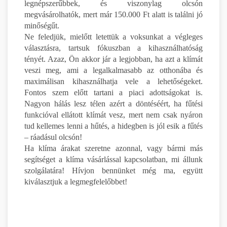
legnépszerűbbek, és viszonylag olcsón
megvásárolhatók, mert már 150.000 Ft alatt is találni jó
minőségűt.
Ne feledjük, mielőtt letettük a voksunkat a végleges
választásra, tartsuk fókuszban a kihasználhatóság
tényét. Azaz, Ön akkor jár a legjobban, ha azt a klímát
veszi meg, ami a legalkalmasabb az otthonába és
maximálisan kihasználhatja vele a lehetőségeket.
Fontos szem előtt tartani a piaci adottságokat is.
Nagyon hálás lesz télen azért a döntéséért, ha fűtési
funkcióval ellátott klímát vesz, mert nem csak nyáron
tud kellemes lenni a hűtés, a hidegben is jól esik a fűtés
– ráadásul olcsón!
Ha klíma árakat szeretne azonnal, vagy bármi más
segítséget a klíma vásárlással kapcsolatban, mi állunk
szolgálatára! Hívjon bennünket még ma, együtt
kiválasztjuk a legmegfelelőbbet!