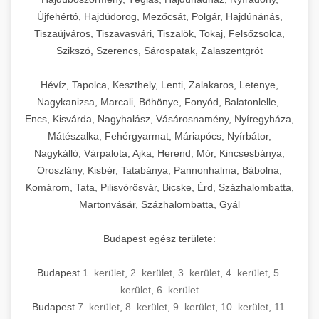
Újfehértó, Hajdúdorog, Mezőcsát, Polgár, Hajdúnánás,
Tiszaújváros, Tiszavasvári, Tiszalök, Tokaj, Felsőzsolca,
Szikszó, Szerencs, Sárospatak, Zalaszentgrót
Hévíz, Tapolca, Keszthely, Lenti, Zalakaros, Letenye,
Nagykanizsa, Marcali, Böhönye, Fonyód, Balatonlelle,
Encs, Kisvárda, Nagyhalász, Vásárosnamény, Nyíregyháza,
Mátészalka, Fehérgyarmat, Máriapócs, Nyírbátor,
Nagykálló, Várpalota, Ajka, Herend, Mór, Kincsesbánya,
Oroszlány, Kisbér, Tatabánya, Pannonhalma, Bábolna,
Komárom, Tata, Pilisvörösvár, Bicske, Érd, Százhalombatta,
Martonvásár, Százhalombatta, Gyál
Budapest egész területe:
Budapest
1. kerület
,
2. kerület
,
3. kerület
,
4. kerület
,
5.
kerület
,
6. kerület
Budapest
7. kerület
,
8. kerület
,
9. kerület
,
10. kerület
,
11.