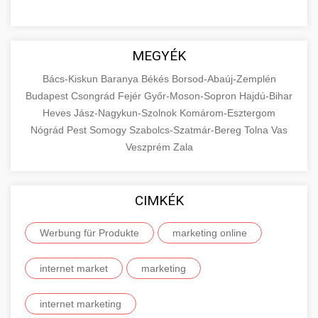
MEGYÉK
Bács-Kiskun
Baranya
Békés
Borsod-Abaúj-Zemplén
Budapest
Csongrád
Fejér
Győr-Moson-Sopron
Hajdú-Bihar
Heves
Jász-Nagykun-Szolnok
Komárom-Esztergom
Nógrád
Pest
Somogy
Szabolcs-Szatmár-Bereg
Tolna
Vas
Veszprém
Zala
CIMKÉK
Werbung für Produkte
marketing online
internet market
marketing
internet marketing