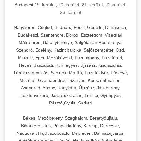
Budapest
19. kerület
,
20. kerület
,
21. kerület
,
22.kerület
,
23. kerület
Nagykörös, Cegléd, Budaörs, Pécel, Gödöllő, Dunakeszi,
Budakeszi, Szentendre, Dorog, Esztergom, Visegrád,
Mátrafüred, Bátonyterenye, Salgótarján,Rudabánya,
Szendrő, Edelény, Kazincbarcika, Sajószentpéter, Ózd,
Miskolc, Eger, Mezőkövesd, Füzesabony, Tiszafüred,
Heves, Jászapáti, Kunhegyes, Újszász, Kisújszállás,
Törökszentmiklós, Szolnok, Martfű, Tiszaföldvár, Túrkeve,
Mezőtúr, Gyomaendrőd, Szarvas, Kunszentmárton,
Csongrád, Abony, Nagykáta, Újszász, Jászberény,
Jászfényszaru, Jászárokszállás, Lőrinci, Gyöngyös,
Pásztó,Gyula, Sarkad
Békés, Mezőberény, Szeghalom, Berettyóújfalu,
Biharkeresztes, Püspökladány, Karcag, Derecske,
Nádudvar, Hajdúszoboszló, Debrecen, Balmazújváros,
Hajdúböszörmény, Téglás, Hajdúhadház, Nyíradony,