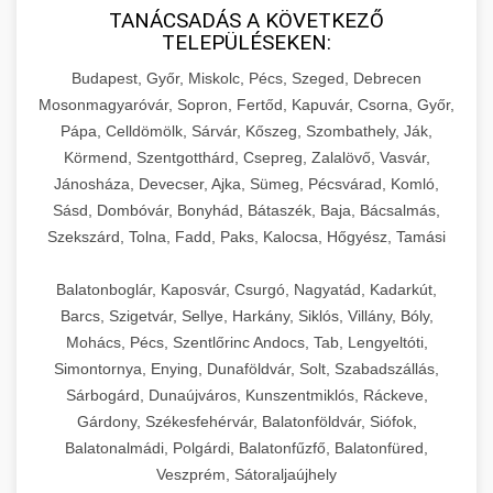
TANÁCSADÁS A KÖVETKEZŐ
TELEPÜLÉSEKEN:
Budapest, Győr, Miskolc, Pécs, Szeged, Debrecen
Mosonmagyaróvár, Sopron, Fertőd, Kapuvár, Csorna, Győr,
Pápa, Celldömölk, Sárvár, Kőszeg, Szombathely, Ják,
Körmend, Szentgotthárd, Csepreg, Zalalövő, Vasvár,
Jánosháza, Devecser, Ajka, Sümeg, Pécsvárad, Komló,
Sásd, Dombóvár, Bonyhád, Bátaszék, Baja, Bácsalmás,
Szekszárd, Tolna, Fadd, Paks, Kalocsa, Hőgyész, Tamási
Balatonboglár, Kaposvár, Csurgó, Nagyatád, Kadarkút,
Barcs, Szigetvár, Sellye, Harkány, Siklós, Villány, Bóly,
Mohács, Pécs, Szentlőrinc Andocs, Tab, Lengyeltóti,
Simontornya, Enying, Dunaföldvár, Solt, Szabadszállás,
Sárbogárd, Dunaújváros, Kunszentmiklós, Ráckeve,
Gárdony, Székesfehérvár, Balatonföldvár, Siófok,
Balatonalmádi, Polgárdi, Balatonfűzfő, Balatonfüred,
Veszprém, Sátoraljaújhely