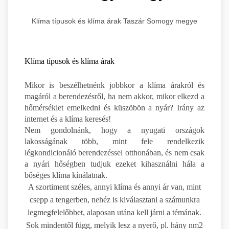
Klíma típusok és klíma árak Taszár Somogy megye
Klíma típusok és klíma árak
Mikor is beszélhetnénk jobbkor a klíma árakról és
magáról a berendezésről, ha nem akkor, mikor elkezd a
hőmérséklet emelkedni és küszöbön a nyár? Irány az
internet és a klíma keresés!
Nem gondolnánk, hogy a nyugati országok
lakosságának több, mint fele rendelkezik
légkondicionáló berendezéssel otthonában, és nem csak
a nyári hőségben tudjuk ezeket kihasználni hála a
bőséges klíma kínálatnak.
A szortiment széles, annyi klíma és annyi ár van, mint
csepp a tengerben, nehéz is kiválasztani a számunkra
legmegfelelőbbet, alaposan utána kell járni a témának.
Sok mindentől függ, melyik lesz a nyerő, pl. hány nm2