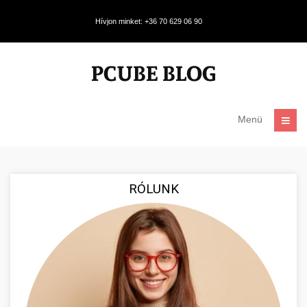
Hívjon minket: +36 70 629 06 90
Menü
RÓLUNK