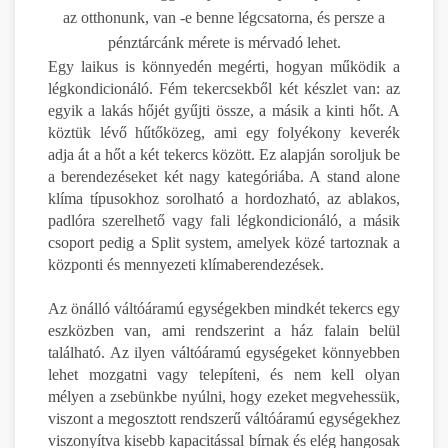
az otthonunk, van -e benne légcsatorna, és persze a
pénztárcánk mérete is mérvadó lehet.
Egy laikus is könnyedén megérti, hogyan működik a
légkondicionáló. Fém tekercsekből két készlet van: az
egyik a lakás hőjét gyűjti össze, a másik a kinti hőt. A
köztük lévő hűtőközeg, ami egy folyékony keverék
adja át a hőt a két tekercs között. Ez alapján soroljuk be
a berendezéseket két nagy kategóriába. A stand alone
klíma típusokhoz sorolható a hordozható, az ablakos,
padlóra szerelhető vagy fali légkondicionáló, a másik
csoport pedig a Split system, amelyek közé tartoznak a
központi és mennyezeti klímaberendezések.
Az önálló váltóáramú egységekben mindkét tekercs egy
eszközben van, ami rendszerint a ház falain belül
található. Az ilyen váltóáramú egységeket könnyebben
lehet mozgatni vagy telepíteni, és nem kell olyan
mélyen a zsebünkbe nyúlni, hogy ezeket megvehessük,
viszont a megosztott rendszerű váltóáramú egységekhez
viszonyítva kisebb kapacitással bírnak és elég hangosak