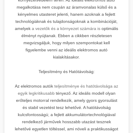
megalkotása nem csupán az áramvonalas külső és a
kényelmes utasteret jelenti, hanem azoknak a fejlett
technológiáknak és tulajdonságoknak a kombinációját,
amelyek
a vezetők és a környezet számára is
optimális
élményt nyújtanak. Ebben a cikkben részletesen
megvizsgáljuk, hogy milyen szempontokat kell
figyelembe venni az ideális elektromos autó
kialakításakor.
Teljesítmény és Hatótávolság:
Az elektromos autók
teljesítménye és hatótávolsága az
egyik legkritikusabb
tényező. Az ideális modell olyan
erőteljes motorral rendelkezik, amely gyors gyorsulást
és stabil vezetést tesz lehetővé. A hatótávolság
kulcsfontosságú; a fejlett akkumulátortechnológiával
rendelkező járművek hosszabb utazást tesznek
lehetővé egyetlen töltéssel, ami növeli a praktikusságot