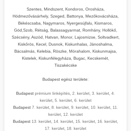
Szentes, Mindszent, Kondoros, Orosháza,
Hódmezővásárhely, Szeged, Battonya, Mezőkovácsháza,
Békéscsaba, Nagymaros, Nyergesújfalu, Kismaros,
Göd,Szob, Rétság, Balassagyarmat, Romhány, Hollókő,
Szécsény, Aszód, Hatvan, Monor, Lajosmizse, Soltvadkert,
Kiskőrös, Kecel, Dusnok, Kiskunhalas, Jánoshalma,
Bácsalmás, Kelebia, Röszke, Mórahalom, Kiskunmajsa,
Kistelek, Kiskunfélegyháza, Bugac, Kecskemét,
Tiszakécske
Budapest egész területe:
Budapest
prémium linképítés
,
2. kerület
,
3. kerület
,
4.
kerület
,
5. kerület
,
6. kerület
Budapest
7. kerület
,
8. kerület
,
9. kerület
,
10. kerület
,
11.
kerület
,
12. kerület
Budapest
13. kerület
,
14. kerület
,
15. kerület
,
16. kerület
,
17. kerület
,
18. kerület