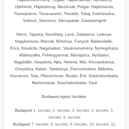
Újfehértó, Hajdúdorog, Mezőcsát, Polgár, Hajdúnánás,
Tiszaújváros, Tiszavasvári, Tiszalök, Tokaj, Felsőzsolca,
Szikszó, Szerencs, Sárospatak, Zalaszentgrót
Hévíz, Tapolca, Keszthely, Lenti, Zalakaros, Letenye,
Nagykanizsa, Marcali, Böhönye, Fonyód, Balatonlelle,
Encs, Kisvárda, Nagyhalász, Vásárosnamény, Nyíregyháza,
Mátészalka, Fehérgyarmat, Máriapócs, Nyírbátor,
Nagykálló, Várpalota, Ajka, Herend, Mór, Kincsesbánya,
Oroszlány, Kisbér, Tatabánya, Pannonhalma, Bábolna,
Komárom, Tata, Pilisvörösvár, Bicske, Érd, Százhalombatta,
Martonvásár, Százhalombatta, Gyál
Budapest egész területe:
Budapest
1. kerület
,
2. kerület
,
3. kerület
,
4. kerület
,
5.
kerület
,
6. kerület
Budapest
7. kerület
,
8. kerület
,
9. kerület
,
10. kerület
,
11.