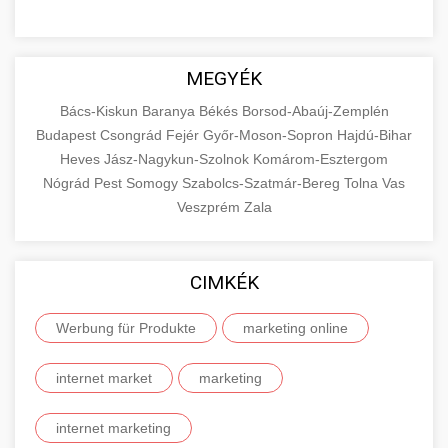
MEGYÉK
Bács-Kiskun
Baranya
Békés
Borsod-Abaúj-Zemplén
Budapest
Csongrád
Fejér
Győr-Moson-Sopron
Hajdú-Bihar
Heves
Jász-Nagykun-Szolnok
Komárom-Esztergom
Nógrád
Pest
Somogy
Szabolcs-Szatmár-Bereg
Tolna
Vas
Veszprém
Zala
CIMKÉK
Werbung für Produkte
marketing online
internet market
marketing
internet marketing