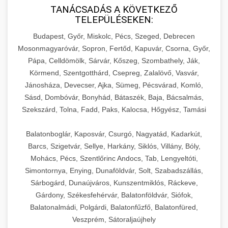
TANÁCSADÁS A KÖVETKEZŐ
TELEPÜLÉSEKEN:
Budapest, Győr, Miskolc, Pécs, Szeged, Debrecen
Mosonmagyaróvár, Sopron, Fertőd, Kapuvár, Csorna, Győr,
Pápa, Celldömölk, Sárvár, Kőszeg, Szombathely, Ják,
Körmend, Szentgotthárd, Csepreg, Zalalövő, Vasvár,
Jánosháza, Devecser, Ajka, Sümeg, Pécsvárad, Komló,
Sásd, Dombóvár, Bonyhád, Bátaszék, Baja, Bácsalmás,
Szekszárd, Tolna, Fadd, Paks, Kalocsa, Hőgyész, Tamási
Balatonboglár, Kaposvár, Csurgó, Nagyatád, Kadarkút,
Barcs, Szigetvár, Sellye, Harkány, Siklós, Villány, Bóly,
Mohács, Pécs, Szentlőrinc Andocs, Tab, Lengyeltóti,
Simontornya, Enying, Dunaföldvár, Solt, Szabadszállás,
Sárbogárd, Dunaújváros, Kunszentmiklós, Ráckeve,
Gárdony, Székesfehérvár, Balatonföldvár, Siófok,
Balatonalmádi, Polgárdi, Balatonfűzfő, Balatonfüred,
Veszprém, Sátoraljaújhely