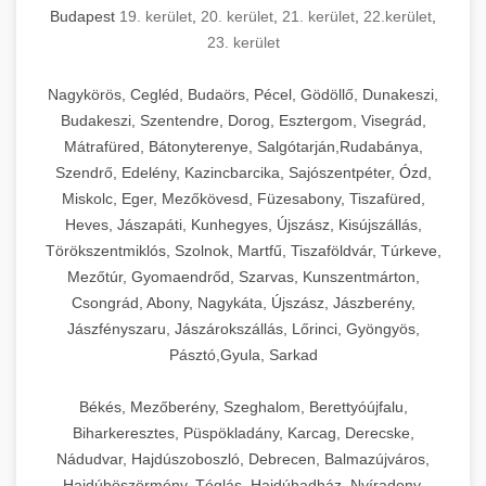
Budapest
19. kerület
,
20. kerület
,
21. kerület
,
22.kerület
,
23. kerület
Nagykörös, Cegléd, Budaörs, Pécel, Gödöllő, Dunakeszi,
Budakeszi, Szentendre, Dorog, Esztergom, Visegrád,
Mátrafüred, Bátonyterenye, Salgótarján,Rudabánya,
Szendrő, Edelény, Kazincbarcika, Sajószentpéter, Ózd,
Miskolc, Eger, Mezőkövesd, Füzesabony, Tiszafüred,
Heves, Jászapáti, Kunhegyes, Újszász, Kisújszállás,
Törökszentmiklós, Szolnok, Martfű, Tiszaföldvár, Túrkeve,
Mezőtúr, Gyomaendrőd, Szarvas, Kunszentmárton,
Csongrád, Abony, Nagykáta, Újszász, Jászberény,
Jászfényszaru, Jászárokszállás, Lőrinci, Gyöngyös,
Pásztó,Gyula, Sarkad
Békés, Mezőberény, Szeghalom, Berettyóújfalu,
Biharkeresztes, Püspökladány, Karcag, Derecske,
Nádudvar, Hajdúszoboszló, Debrecen, Balmazújváros,
Hajdúböszörmény, Téglás, Hajdúhadház, Nyíradony,