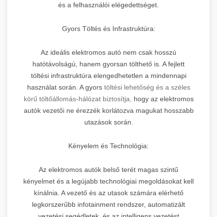
és a felhasználói elégedettséget.
Gyors Töltés és Infrastruktúra:
Az ideális elektromos autó nem csak hosszú
hatótávolságú, hanem gyorsan tölthető is. A fejlett
töltési infrastruktúra elengedhetetlen a mindennapi
használat során. A gyors
töltési lehetőség és a széles
körű töltőállomás-hálózat biztosítja,
hogy az elektromos
autók vezetői ne érezzék korlátozva magukat hosszabb
utazások során.
Kényelem és Technológia:
Az elektromos autók belső terét magas szintű
kényelmet és a legújabb technológiai megoldásokat kell
kínálnia. A vezető és az utasok számára elérhető
legkorszerűbb infotainment rendszer, automatizált
vezetési segédletek, és az intelligens vezetést