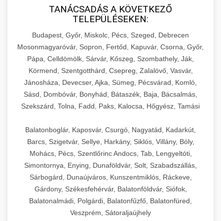
TANÁCSADÁS A KÖVETKEZŐ
TELEPÜLÉSEKEN:
Budapest, Győr, Miskolc, Pécs, Szeged, Debrecen
Mosonmagyaróvár, Sopron, Fertőd, Kapuvár, Csorna, Győr,
Pápa, Celldömölk, Sárvár, Kőszeg, Szombathely, Ják,
Körmend, Szentgotthárd, Csepreg, Zalalövő, Vasvár,
Jánosháza, Devecser, Ajka, Sümeg, Pécsvárad, Komló,
Sásd, Dombóvár, Bonyhád, Bátaszék, Baja, Bácsalmás,
Szekszárd, Tolna, Fadd, Paks, Kalocsa, Hőgyész, Tamási
Balatonboglár, Kaposvár, Csurgó, Nagyatád, Kadarkút,
Barcs, Szigetvár, Sellye, Harkány, Siklós, Villány, Bóly,
Mohács, Pécs, Szentlőrinc Andocs, Tab, Lengyeltóti,
Simontornya, Enying, Dunaföldvár, Solt, Szabadszállás,
Sárbogárd, Dunaújváros, Kunszentmiklós, Ráckeve,
Gárdony, Székesfehérvár, Balatonföldvár, Siófok,
Balatonalmádi, Polgárdi, Balatonfűzfő, Balatonfüred,
Veszprém, Sátoraljaújhely