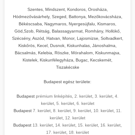
Szentes, Mindszent, Kondoros, Orosháza,
Hódmezővásárhely, Szeged, Battonya, Mezőkovácsháza,
Békéscsaba, Nagymaros, Nyergesújfalu, Kismaros,
Göd,Szob, Rétság, Balassagyarmat, Romhány, Hollókő,
Szécsény, Aszód, Hatvan, Monor, Lajosmizse, Soltvadkert,
Kiskőrös, Kecel, Dusnok, Kiskunhalas, Jánoshalma,
Bácsalmás, Kelebia, Röszke, Mórahalom, Kiskunmajsa,
Kistelek, Kiskunfélegyháza, Bugac, Kecskemét,
Tiszakécske
Budapest egész területe:
Budapest
prémium linképítés
,
2. kerület
,
3. kerület
,
4.
kerület
,
5. kerület
,
6. kerület
Budapest
7. kerület
,
8. kerület
,
9. kerület
,
10. kerület
,
11.
kerület
,
12. kerület
Budapest
13. kerület
,
14. kerület
,
15. kerület
,
16. kerület
,
17. kerület
,
18. kerület