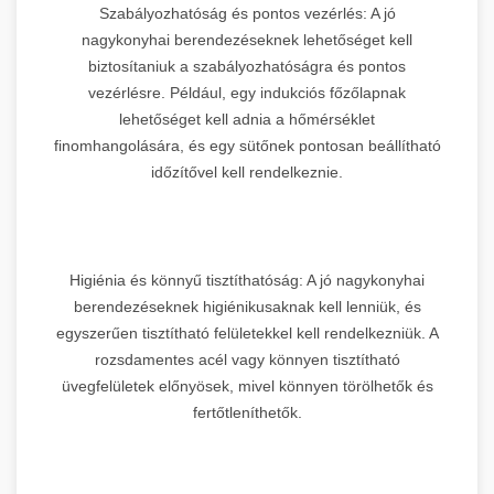
Szabályozhatóság és pontos vezérlés: A jó
nagykonyhai berendezéseknek lehetőséget kell
biztosítaniuk a szabályozhatóságra és pontos
vezérlésre. Például, egy indukciós főzőlapnak
lehetőséget kell adnia a hőmérséklet
finomhangolására, és egy sütőnek pontosan beállítható
időzítővel kell rendelkeznie.
Higiénia és könnyű tisztíthatóság: A jó nagykonyhai
berendezéseknek higiénikusaknak kell lenniük, és
egyszerűen tisztítható felületekkel kell rendelkezniük. A
rozsdamentes acél vagy könnyen tisztítható
üvegfelületek előnyösek, mivel könnyen törölhetők és
fertőtleníthetők.