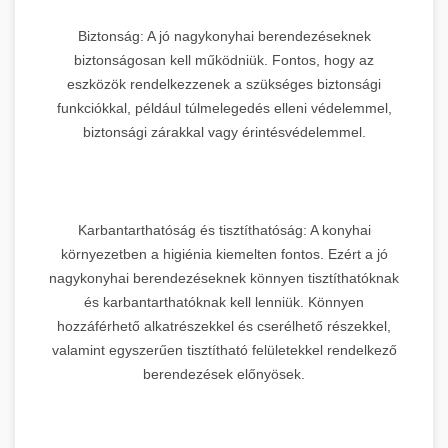
Biztonság: A jó nagykonyhai berendezéseknek
biztonságosan kell működniük. Fontos, hogy az
eszközök rendelkezzenek a szükséges biztonsági
funkciókkal, például túlmelegedés elleni védelemmel,
biztonsági zárakkal vagy érintésvédelemmel.
Karbantarthatóság és tisztíthatóság: A konyhai
környezetben a higiénia kiemelten fontos. Ezért a jó
nagykonyhai berendezéseknek könnyen tisztíthatóknak
és karbantarthatóknak kell lenniük. Könnyen
hozzáférhető alkatrészekkel és cserélhető részekkel,
valamint egyszerűen tisztítható felületekkel rendelkező
berendezések előnyösek.