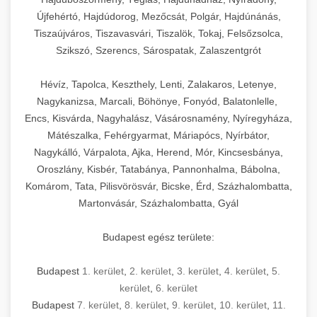
Újfehértó, Hajdúdorog, Mezőcsát, Polgár, Hajdúnánás,
Tiszaújváros, Tiszavasvári, Tiszalök, Tokaj, Felsőzsolca,
Szikszó, Szerencs, Sárospatak, Zalaszentgrót
Hévíz, Tapolca, Keszthely, Lenti, Zalakaros, Letenye,
Nagykanizsa, Marcali, Böhönye, Fonyód, Balatonlelle,
Encs, Kisvárda, Nagyhalász, Vásárosnamény, Nyíregyháza,
Mátészalka, Fehérgyarmat, Máriapócs, Nyírbátor,
Nagykálló, Várpalota, Ajka, Herend, Mór, Kincsesbánya,
Oroszlány, Kisbér, Tatabánya, Pannonhalma, Bábolna,
Komárom, Tata, Pilisvörösvár, Bicske, Érd, Százhalombatta,
Martonvásár, Százhalombatta, Gyál
Budapest egész területe:
Budapest
1. kerület
,
2. kerület
,
3. kerület
,
4. kerület
,
5.
kerület
,
6. kerület
Budapest
7. kerület
,
8. kerület
,
9. kerület
,
10. kerület
,
11.