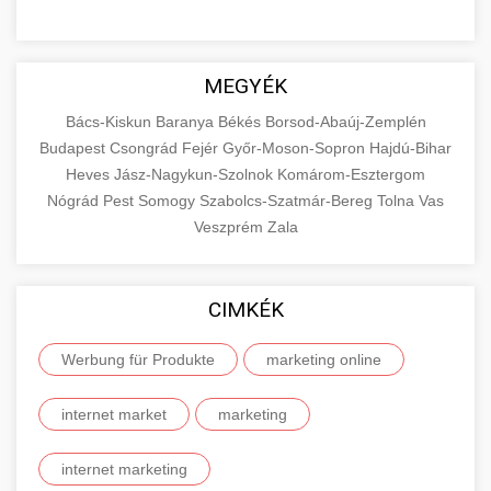
MEGYÉK
Bács-Kiskun
Baranya
Békés
Borsod-Abaúj-Zemplén
Budapest
Csongrád
Fejér
Győr-Moson-Sopron
Hajdú-Bihar
Heves
Jász-Nagykun-Szolnok
Komárom-Esztergom
Nógrád
Pest
Somogy
Szabolcs-Szatmár-Bereg
Tolna
Vas
Veszprém
Zala
CIMKÉK
Werbung für Produkte
marketing online
internet market
marketing
internet marketing