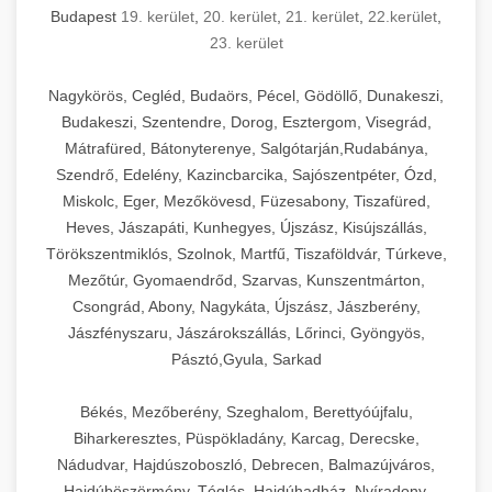
Budapest
19. kerület
,
20. kerület
,
21. kerület
,
22.kerület
,
23. kerület
Nagykörös, Cegléd, Budaörs, Pécel, Gödöllő, Dunakeszi,
Budakeszi, Szentendre, Dorog, Esztergom, Visegrád,
Mátrafüred, Bátonyterenye, Salgótarján,Rudabánya,
Szendrő, Edelény, Kazincbarcika, Sajószentpéter, Ózd,
Miskolc, Eger, Mezőkövesd, Füzesabony, Tiszafüred,
Heves, Jászapáti, Kunhegyes, Újszász, Kisújszállás,
Törökszentmiklós, Szolnok, Martfű, Tiszaföldvár, Túrkeve,
Mezőtúr, Gyomaendrőd, Szarvas, Kunszentmárton,
Csongrád, Abony, Nagykáta, Újszász, Jászberény,
Jászfényszaru, Jászárokszállás, Lőrinci, Gyöngyös,
Pásztó,Gyula, Sarkad
Békés, Mezőberény, Szeghalom, Berettyóújfalu,
Biharkeresztes, Püspökladány, Karcag, Derecske,
Nádudvar, Hajdúszoboszló, Debrecen, Balmazújváros,
Hajdúböszörmény, Téglás, Hajdúhadház, Nyíradony,