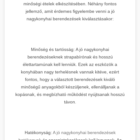
minőségi ételek elkészítésében. Néhány fontos
jellemző, amit érdemes figyelembe venni a jó
nagykonyhai berendezések kiválasztásakor:
Minőség és tartósság: A jó nagykonyhai
berendezéseknek strapabírónak és hosszú
élettartamúnak kell lenniük. Ezek az eszközök a
konyhában nagy terhelésnek vannak kitéve, ezért
fontos, hogy a választott berendezések kiváló
minőségű anyagokból készüljenek, ellenálljanak a
kopásnak, és megbízható működést nyújtsanak hosszú
távon.
Hatékonyság:
A jó nagykonyhai berendezések
hatékonyak
és energiatakarékosak kell legyenek. Az