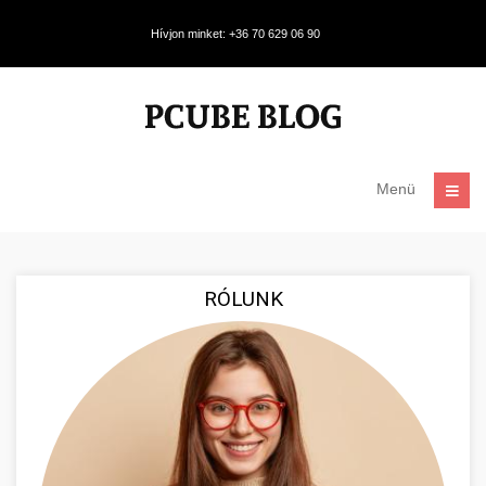
Hívjon minket: +36 70 629 06 90
Menü
RÓLUNK