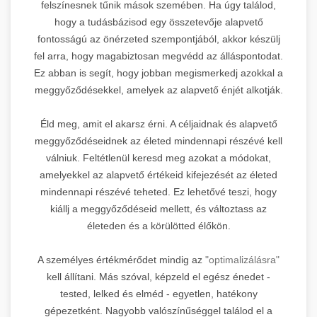
felszínesnek tűnik mások szemében. Ha úgy találod,
hogy a tudásbázisod egy összetevője alapvető
fontosságú az önérzeted szempontjából, akkor készülj
fel arra, hogy magabiztosan megvédd az álláspontodat.
Ez abban is segít, hogy jobban megismerkedj azokkal a
meggyőződésekkel, amelyek az alapvető énjét alkotják.
Éld meg, amit el akarsz érni. A céljaidnak és alapvető
meggyőződéseidnek az életed mindennapi részévé kell
válniuk. Feltétlenül keresd meg azokat a módokat,
amelyekkel az alapvető értékeid kifejezését az életed
mindennapi részévé teheted. Ez lehetővé teszi, hogy
kiállj a meggyőződéseid mellett, és változtass az
életeden és a körülötted élőkön.
A személyes értékmérődet mindig az
"optimalizálásra"
kell állítani. Más szóval, képzeld el egész énedet -
tested, lelked és elméd - egyetlen, hatékony
gépezetként. Nagyobb valószínűséggel találod el a