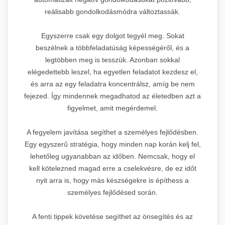
reálisabb gondolkodásmódra változtassák.
Egyszerre csak egy dolgot tegyél meg. Sokat
beszélnek a többfeladatúság képességéről, és a
legtöbben meg is tesszük. Azonban sokkal
elégedettebb leszel, ha egyetlen feladatot kezdesz el,
és arra az egy feladatra koncentrálsz, amíg be nem
fejezed. Így mindennek megadhatod az életedben azt a
figyelmet, amit megérdemel.
A fegyelem javítása segíthet a személyes fejlődésben.
Egy egyszerű stratégia, hogy minden nap korán kelj fel,
lehetőleg ugyanabban az időben. Nemcsak, hogy el
kell kötelezned magad erre a cselekvésre, de ez időt
nyit arra is, hogy más készségekre is építhess a
személyes fejlődésed során.
A fenti tippek követése segíthet az önsegítés és az