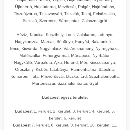
Újfehértó, Hajdúdorog, Mezőcsát, Polgár, Hajdúnánás,
Tiszaújváros, Tiszavasvári, Tiszalök, Tokaj, Felsőzsolca,
Szikszó, Szerencs, Sárospatak, Zalaszentgrót
Hévíz, Tapolca, Keszthely, Lenti, Zalakaros, Letenye,
Nagykanizsa, Marcali, Böhönye, Fonyód, Balatonlelle,
Encs, Kisvárda, Nagyhalász, Vásárosnamény, Nyíregyháza,
Mátészalka, Fehérgyarmat, Máriapócs, Nyírbátor,
Nagykálló, Várpalota, Ajka, Herend, Mór, Kincsesbánya,
Oroszlány, Kisbér, Tatabánya, Pannonhalma, Bábolna,
Komárom, Tata, Pilisvörösvár, Bicske, Érd, Százhalombatta,
Martonvásár, Százhalombatta, Gyál
Budapest egész területe:
Budapest
1. kerület
,
2. kerület
,
3. kerület
,
4. kerület
,
5.
kerület
,
6. kerület
Budapest
7. kerület
,
8. kerület
,
9. kerület
,
10. kerület
,
11.