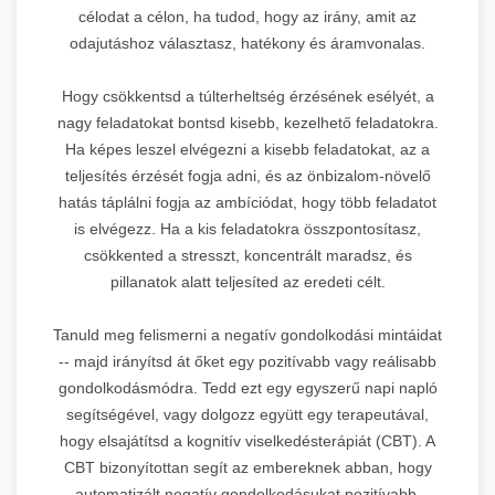
célodat a célon, ha tudod, hogy az irány, amit az
odajutáshoz választasz, hatékony és áramvonalas.
Hogy csökkentsd a túlterheltség érzésének esélyét, a
nagy feladatokat bontsd kisebb, kezelhető feladatokra.
Ha képes leszel elvégezni a kisebb feladatokat, az a
teljesítés érzését fogja adni, és az önbizalom-növelő
hatás táplálni fogja az ambíciódat, hogy több feladatot
is elvégezz. Ha a kis feladatokra összpontosítasz,
csökkented a stresszt, koncentrált maradsz, és
pillanatok alatt teljesíted az eredeti célt.
Tanuld meg felismerni a negatív gondolkodási mintáidat
-- majd irányítsd át őket egy pozitívabb vagy reálisabb
gondolkodásmódra. Tedd ezt egy egyszerű napi napló
segítségével, vagy dolgozz együtt egy terapeutával,
hogy elsajátítsd a kognitív viselkedésterápiát (CBT). A
CBT bizonyítottan segít az embereknek abban, hogy
automatizált negatív gondolkodásukat pozitívabb,