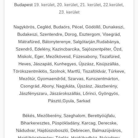
Budapest
19. kerület
,
20. kerület
,
21. kerület
,
22.kerület
,
23. kerület
Nagykörös, Cegléd, Budaörs, Pécel, Gödöllő, Dunakeszi,
Budakeszi, Szentendre, Dorog, Esztergom, Visegrád,
Mátrafüred, Bátonyterenye, Salgótarján,Rudabánya,
Szendrő, Edelény, Kazincbarcika, Sajószentpéter, Ózd,
Miskolc, Eger, Mezőkövesd, Füzesabony, Tiszafüred,
Heves, Jászapáti, Kunhegyes, Újszász, Kisújszállás,
Törökszentmiklós, Szolnok, Martfű, Tiszaföldvár, Túrkeve,
Mezőtúr, Gyomaendrőd, Szarvas, Kunszentmárton,
Csongrád, Abony, Nagykáta, Újszász, Jászberény,
Jászfényszaru, Jászárokszállás, Lőrinci, Gyöngyös,
Pásztó,Gyula, Sarkad
Békés, Mezőberény, Szeghalom, Berettyóújfalu,
Biharkeresztes, Püspökladány, Karcag, Derecske,
Nádudvar, Hajdúszoboszló, Debrecen, Balmazújváros,
Hajdúböszörmény, Téglás, Hajdúhadház, Nyíradony,