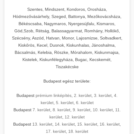
Szentes, Mindszent, Kondoros, Orosháza,
Hódmezővásárhely, Szeged, Battonya, Mezőkovácsháza,
Békéscsaba, Nagymaros, Nyergesújfalu, Kismaros,
Göd,Szob, Rétság, Balassagyarmat, Romhány, Hollókő,
Szécsény, Aszód, Hatvan, Monor, Lajosmizse, Soltvadkert,
Kiskőrös, Kecel, Dusnok, Kiskunhalas, Jánoshalma,
Bácsalmás, Kelebia, Röszke, Mórahalom, Kiskunmajsa,
Kistelek, Kiskunfélegyháza, Bugac, Kecskemét,
Tiszakécske
Budapest egész területe:
Budapest
prémium linképítés
,
2. kerület
,
3. kerület
,
4.
kerület
,
5. kerület
,
6. kerület
Budapest
7. kerület
,
8. kerület
,
9. kerület
,
10. kerület
,
11.
kerület
,
12. kerület
Budapest
13. kerület
,
14. kerület
,
15. kerület
,
16. kerület
,
17. kerület
,
18. kerület