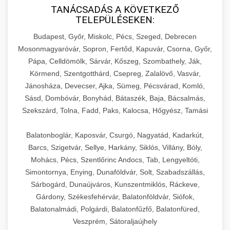
TANÁCSADÁS A KÖVETKEZŐ
TELEPÜLÉSEKEN:
Budapest, Győr, Miskolc, Pécs, Szeged, Debrecen
Mosonmagyaróvár, Sopron, Fertőd, Kapuvár, Csorna, Győr,
Pápa, Celldömölk, Sárvár, Kőszeg, Szombathely, Ják,
Körmend, Szentgotthárd, Csepreg, Zalalövő, Vasvár,
Jánosháza, Devecser, Ajka, Sümeg, Pécsvárad, Komló,
Sásd, Dombóvár, Bonyhád, Bátaszék, Baja, Bácsalmás,
Szekszárd, Tolna, Fadd, Paks, Kalocsa, Hőgyész, Tamási
Balatonboglár, Kaposvár, Csurgó, Nagyatád, Kadarkút,
Barcs, Szigetvár, Sellye, Harkány, Siklós, Villány, Bóly,
Mohács, Pécs, Szentlőrinc Andocs, Tab, Lengyeltóti,
Simontornya, Enying, Dunaföldvár, Solt, Szabadszállás,
Sárbogárd, Dunaújváros, Kunszentmiklós, Ráckeve,
Gárdony, Székesfehérvár, Balatonföldvár, Siófok,
Balatonalmádi, Polgárdi, Balatonfűzfő, Balatonfüred,
Veszprém, Sátoraljaújhely