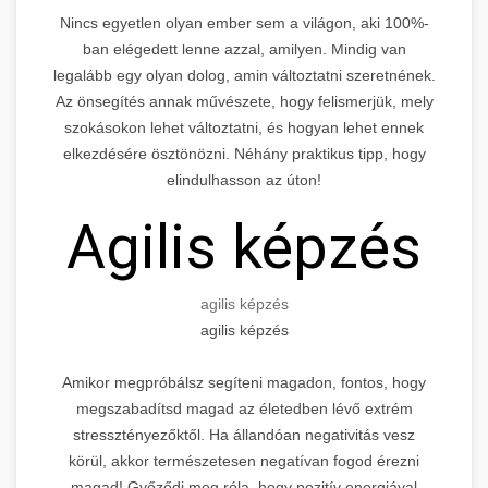
Nincs egyetlen olyan ember sem a világon, aki 100%-
ban elégedett lenne azzal, amilyen. Mindig van
legalább egy olyan dolog, amin változtatni szeretnének.
Az önsegítés annak művészete, hogy felismerjük, mely
szokásokon lehet változtatni, és hogyan lehet ennek
elkezdésére ösztönözni. Néhány praktikus tipp, hogy
elindulhasson az úton!
Agilis képzés
agilis képzés
agilis képzés
Amikor megpróbálsz segíteni magadon, fontos, hogy
megszabadítsd magad az életedben lévő extrém
stressztényezőktől. Ha állandóan negativitás vesz
körül, akkor természetesen negatívan fogod érezni
magad! Győződj meg róla, hogy pozitív energiával