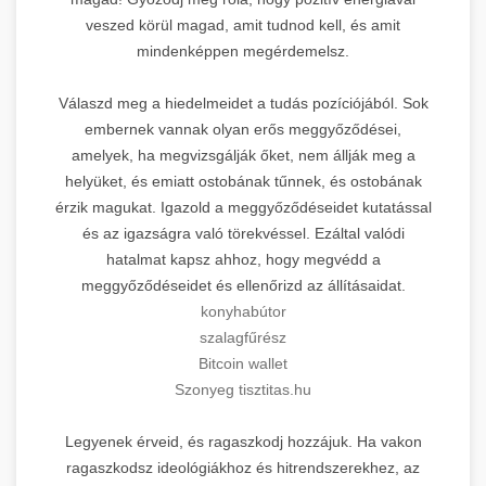
veszed körül magad, amit tudnod kell, és amit
mindenképpen megérdemelsz.
Válaszd meg a hiedelmeidet a tudás pozíciójából. Sok
embernek vannak olyan erős meggyőződései,
amelyek, ha megvizsgálják őket, nem állják meg a
helyüket, és emiatt ostobának tűnnek, és ostobának
érzik magukat. Igazold a meggyőződéseidet kutatással
és az igazságra való törekvéssel. Ezáltal valódi
hatalmat kapsz ahhoz, hogy megvédd a
meggyőződéseidet és ellenőrizd az állításaidat.
konyhabútor
szalagfűrész
Bitcoin wallet
Szonyeg tisztitas.hu
Legyenek érveid, és ragaszkodj hozzájuk. Ha vakon
ragaszkodsz ideológiákhoz és hitrendszerekhez, az