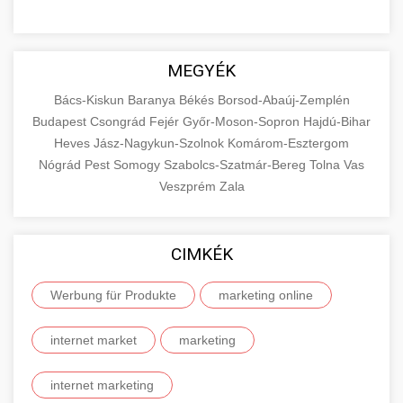
MEGYÉK
Bács-Kiskun
Baranya
Békés
Borsod-Abaúj-Zemplén
Budapest
Csongrád
Fejér
Győr-Moson-Sopron
Hajdú-Bihar
Heves
Jász-Nagykun-Szolnok
Komárom-Esztergom
Nógrád
Pest
Somogy
Szabolcs-Szatmár-Bereg
Tolna
Vas
Veszprém
Zala
CIMKÉK
Werbung für Produkte
marketing online
internet market
marketing
internet marketing