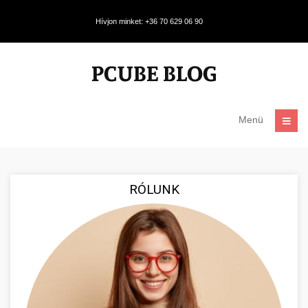
Hívjon minket: +36 70 629 06 90
Menü
RÓLUNK