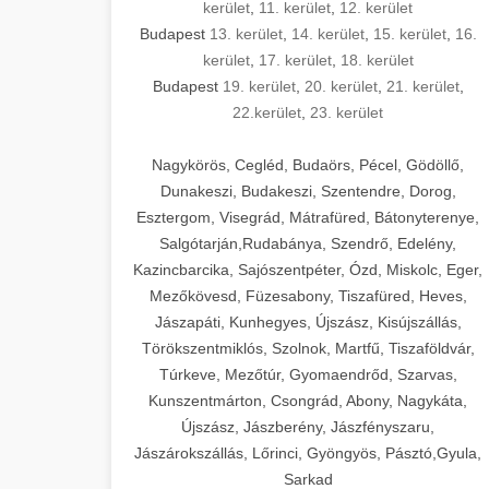
kerület
,
11. kerület
,
12. kerület
Budapest
13. kerület
,
14. kerület
,
15. kerület
,
16.
kerület
,
17. kerület
,
18. kerület
Budapest
19. kerület
,
20. kerület
,
21. kerület
,
22.kerület
,
23. kerület
Nagykörös, Cegléd, Budaörs, Pécel, Gödöllő,
Dunakeszi, Budakeszi, Szentendre, Dorog,
Esztergom, Visegrád, Mátrafüred, Bátonyterenye,
Salgótarján,Rudabánya, Szendrő, Edelény,
Kazincbarcika, Sajószentpéter, Ózd, Miskolc, Eger,
Mezőkövesd, Füzesabony, Tiszafüred, Heves,
Jászapáti, Kunhegyes, Újszász, Kisújszállás,
Törökszentmiklós, Szolnok, Martfű, Tiszaföldvár,
Túrkeve, Mezőtúr, Gyomaendrőd, Szarvas,
Kunszentmárton, Csongrád, Abony, Nagykáta,
Újszász, Jászberény, Jászfényszaru,
Jászárokszállás, Lőrinci, Gyöngyös, Pásztó,Gyula,
Sarkad