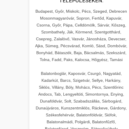
TELEPÜLÉSEKEN:
Budapest, Győr, Miskolc, Pécs, Szeged, Debrecen
Mosonmagyaróvár, Sopron, Fertőd, Kapuvár,
Csorna, Győr, Pápa, Celldömölk, Sárvár, Kőszeg,
Szombathely, Ják, Körmend, Szentgotthárd,
Csepreg, Zalalövő, Vasvár, Jánosháza, Devecser,
Ajka, Sümeg, Pécsvárad, Komló, Sásd, Dombóvár,
Bonyhád, Bátaszék, Baja, Bácsalmás, Szekszárd,
Tolna, Fadd, Paks, Kalocsa, Hőgyész, Tamási
Balatonboglár, Kaposvár, Csurgó, Nagyatád,
Kadarkút, Barcs, Szigetvár, Sellye, Harkány,
Siklós, Villány, Bóly, Mohács, Pécs, Szentlőrinc
Andocs, Tab, Lengyeltóti, Simontornya, Enying,
Dunaföldvár, Solt, Szabadszállás, Sárbogárd,
Dunaújváros, Kunszentmiklós, Ráckeve, Gárdony,
Székesfehérvár, Balatonföldvár, Siófok,
Balatonalmádi, Polgárdi, Balatonfűzfő,
Balatonfüred, Veszprém, Sátoraljaújhely