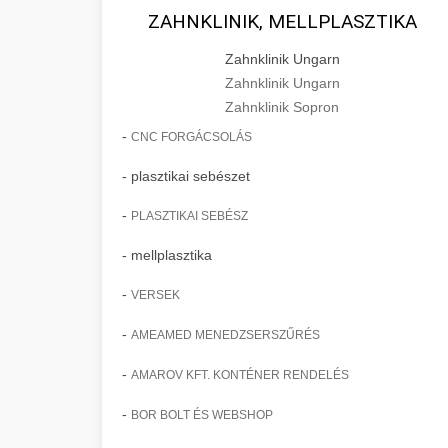
ZAHNKLINIK, MELLPLASZTIKA
Zahnklinik Ungarn
Zahnklinik Ungarn
Zahnklinik Sopron
-
CNC FORGÁCSOLÁS
- plasztikai sebészet
-
PLASZTIKAI SEBÉSZ
- mellplasztika
-
VERSEK
-
AMEAMED MENEDZSERSZŰRÉS
-
AMAROV KFT. KONTÉNER RENDELÉS
-
BOR BOLT ÉS WEBSHOP