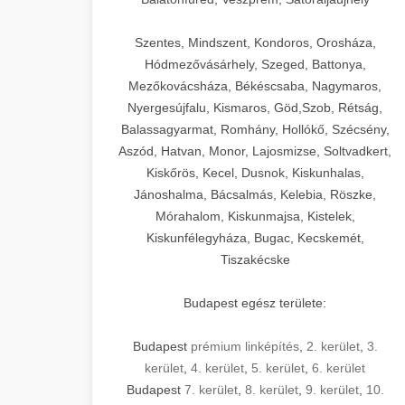
Szentes, Mindszent, Kondoros, Orosháza,
Hódmezővásárhely, Szeged, Battonya,
Mezőkovácsháza, Békéscsaba, Nagymaros,
Nyergesújfalu, Kismaros, Göd,Szob, Rétság,
Balassagyarmat, Romhány, Hollókő, Szécsény,
Aszód, Hatvan, Monor, Lajosmizse, Soltvadkert,
Kiskőrös, Kecel, Dusnok, Kiskunhalas,
Jánoshalma, Bácsalmás, Kelebia, Röszke,
Mórahalom, Kiskunmajsa, Kistelek,
Kiskunfélegyháza, Bugac, Kecskemét,
Tiszakécske
Budapest egész területe:
Budapest
prémium linképítés
,
2. kerület
,
3.
kerület
,
4. kerület
,
5. kerület
,
6. kerület
Budapest
7. kerület
,
8. kerület
,
9. kerület
,
10.