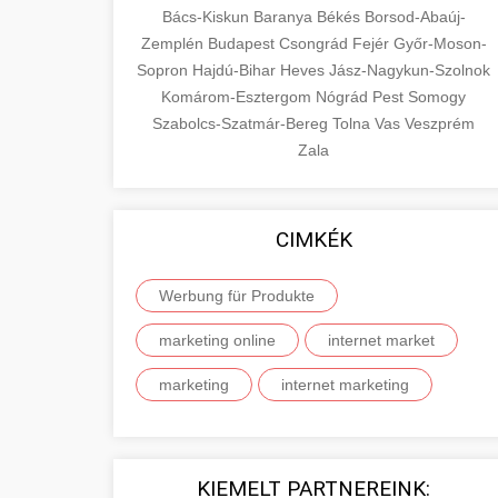
Bács-Kiskun
Baranya
Békés
Borsod-Abaúj-
Zemplén
Budapest
Csongrád
Fejér
Győr-Moson-
Sopron
Hajdú-Bihar
Heves
Jász-Nagykun-Szolnok
Komárom-Esztergom
Nógrád
Pest
Somogy
Szabolcs-Szatmár-Bereg
Tolna
Vas
Veszprém
Zala
CIMKÉK
Werbung für Produkte
marketing online
internet market
marketing
internet marketing
KIEMELT PARTNEREINK: