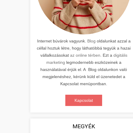
Internet búvárok vagyunk.
Blog
oldalunkat azzal a
céllal hoztuk létre, hogy láthatóbbá tegyük a hazai
vállalkozásokat
az online térben
. Ezt a
digitális
marketing
legmodernebb eszközeinek a
használatával érjük el. A Blog oldalunkon való
megjelenéshez, kérünk küld el üzenetedet a
Kapcsolat menüpontban.
Kapcsolat
MEGYÉK