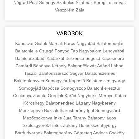
Nógrád
Pest
Somogy
Szabolcs-Szatmár-Bereg
Tolna
Vas
Veszprém
Zala
VÁROSOK
Kaposvár
Siófok
Marcali
Barcs
Nagyatád
Balatonboglár
Balatonlelle
Csurgó
Fonyód
Tab
Nagybajom
Lengyeltóti
Balatonszabadi
Kadarkút
Berzence
Segesd
Kaposmérő
Zamárdi
Böhönye
Kéthely
Balatonföldvár
Ádánd
Lábod
Taszár
Balatonszárszó
Ságvár
Balatonszemes
Balatonfenyves
Somogyvár
Kaposfő
Balatonszentgyörgy
Somogyjád
Babócsa
Somogyszob
Balatonkeresztúr
Csokonyavisonta
Öreglak
Karád
Nagyberki
Mernye
Kutas
Kőröshegy
Balatonendréd
Látrány
Nagyberény
Mesztegnyő
Buzsák
Iharosberény
Igal
Somogysárd
Mezőcsokonya
Inke
Juta
Tarany
Balatonvilágos
Szőlősgyörök
Hetes
Zákány
Homokszentgyörgy
Bárdudvarnok
Balatonberény
Görgeteg
Andocs
Csököly