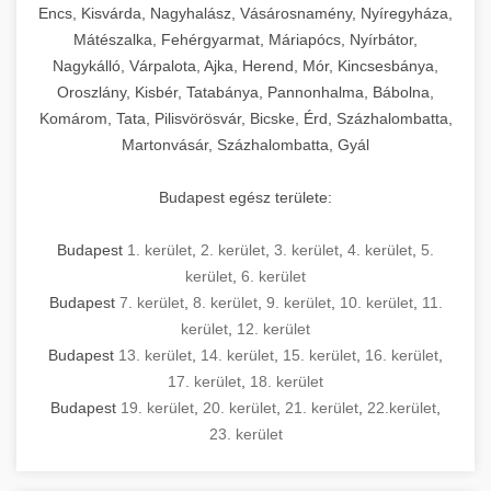
Encs, Kisvárda, Nagyhalász, Vásárosnamény, Nyíregyháza,
Mátészalka, Fehérgyarmat, Máriapócs, Nyírbátor,
Nagykálló, Várpalota, Ajka, Herend, Mór, Kincsesbánya,
Oroszlány, Kisbér, Tatabánya, Pannonhalma, Bábolna,
Komárom, Tata, Pilisvörösvár, Bicske, Érd, Százhalombatta,
Martonvásár, Százhalombatta, Gyál
Budapest egész területe:
Budapest
1. kerület
,
2. kerület
,
3. kerület
,
4. kerület
,
5.
kerület
,
6. kerület
Budapest
7. kerület
,
8. kerület
,
9. kerület
,
10. kerület
,
11.
kerület
,
12. kerület
Budapest
13. kerület
,
14. kerület
,
15. kerület
,
16. kerület
,
17. kerület
,
18. kerület
Budapest
19. kerület
,
20. kerület
,
21. kerület
,
22.kerület
,
23. kerület