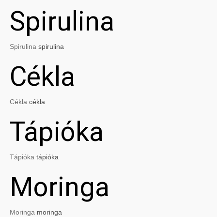
Spirulina
Spirulina
spirulina
Cékla
Cékla
cékla
Tápióka
Tápióka
tápióka
Moringa
Moringa
moringa