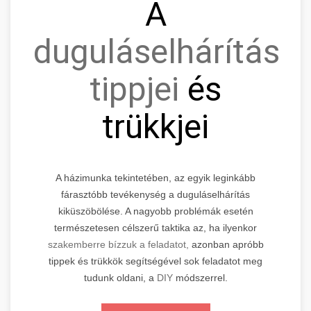
A
duguláselhárítás
tippjei
és
trükkjei
A házimunka tekintetében, az egyik leginkább
fárasztóbb tevékenység a duguláselhárítás
kiküszöbölése. A nagyobb problémák esetén
természetesen célszerű taktika az, ha ilyenkor
szakemberre bízzuk a feladatot,
azonban apróbb
tippek és trükkök segítségével sok feladatot meg
tudunk oldani, a
DIY
módszerrel.