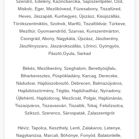
Szendrő, Edelény, Kazincbarcika, Sajószentpéter, Ózd,
Miskolc, Eger, Mezőkövesd, Füzesabony, Tiszafüred,
Heves, Jászapáti, Kunhegyes, Újszász, Kisújszállás,
Törökszentmiklós, Szolnok, Martfű, Tiszaföldvár, Túrkeve,
Mezőtúr, Gyomaendrőd, Szarvas, Kunszentmárton,
Csongrád, Abony, Nagykáta, Újszász, Jászberény,
Jászfényszaru, Jászárokszállás, Lőrinci, Gyöngyös,
Pásztó,Gyula, Sarkad
Békés, Mezőberény, Szeghalom, Berettyóújfalu,
Biharkeresztes, Püspökladány, Karcag, Derecske,
Nádudvar, Hajdúszoboszló, Debrecen, Balmazújváros,
Hajdúböszörmény, Téglás, Hajdúhadház, Nyíradony,
Újfehértó, Hajdúdorog, Mezőcsát, Polgár, Hajdúnánás,
Tiszaújváros, Tiszavasvári, Tiszalök, Tokaj, Felsőzsolca,
Szikszó, Szerencs, Sárospatak, Zalaszentgrót
Hévíz, Tapolca, Keszthely, Lenti, Zalakaros, Letenye,
Nagykanizsa, Marcali, Böhönye, Fonyód, Balatonlelle,