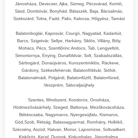
Jánosháza, Devecser, Ajka, Sümeg, Pécsvárad, Komló,
Sásd, Dombóvár, Bonyhád, Bátaszék, Baja, Bácsalmás,
Szekszárd, Tolna, Fadd, Paks, Kalocsa, Hőgyész, Tamási
Balatonboglár, Kaposvár, Csurgó, Nagyatád, Kadarkút,
Barcs, Szigetvár, Sellye, Harkány, Siklós, Villány, Bóly,
Mohács, Pécs, Szentlőrinc Andocs, Tab, Lengyeltóti,
Simontornya, Enying, Dunaföldvár, Solt, Szabadszállás,
Sárbogárd, Dunaújváros, Kunszentmiklós, Ráckeve,
Gárdony, Székesfehérvár, Balatonföldvár, Siófok,
Balatonalmádi, Polgárdi, Balatonfűzfő, Balatonfüred,
Veszprém, Sátoraljaújhely
Szentes, Mindszent, Kondoros, Orosháza,
Hódmezővásárhely, Szeged, Battonya, Mezőkovácsháza,
Békéscsaba, Nagymaros, Nyergesújfalu, Kismaros,
Göd,Szob, Rétság, Balassagyarmat, Romhány, Hollókő,
Szécsény, Aszód, Hatvan, Monor, Lajosmizse, Soltvadkert,
Kiskőrös, Kecel, Dusnok, Kiskunhalas, Jánoshalma,