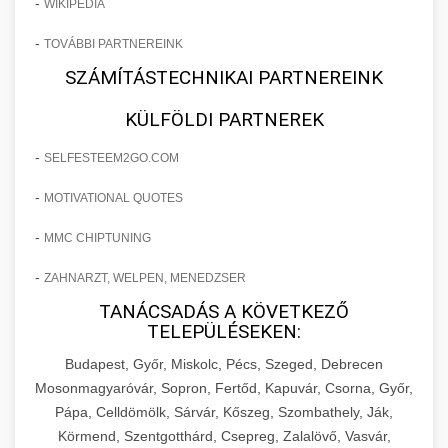
-
WIKIPEDIA
-
TOVÁBBI PARTNEREINK
SZÁMÍTÁSTECHNIKAI PARTNEREINK
KÜLFÖLDI PARTNEREK
-
SELFESTEEM2GO.COM
-
MOTIVATIONAL QUOTES
-
MMC CHIPTUNING
-
ZAHNARZT, WELPEN, MENEDZSER
TANÁCSADÁS A KÖVETKEZŐ
TELEPÜLÉSEKEN:
Budapest, Győr, Miskolc, Pécs, Szeged, Debrecen
Mosonmagyaróvár, Sopron, Fertőd, Kapuvár, Csorna, Győr,
Pápa, Celldömölk, Sárvár, Kőszeg, Szombathely, Ják,
Körmend, Szentgotthárd, Csepreg, Zalalövő, Vasvár,