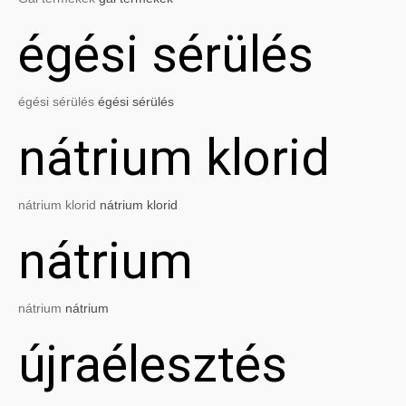
égési sérülés
égési sérülés
égési sérülés
nátrium klorid
nátrium klorid
nátrium klorid
nátrium
nátrium
nátrium
újraélesztés