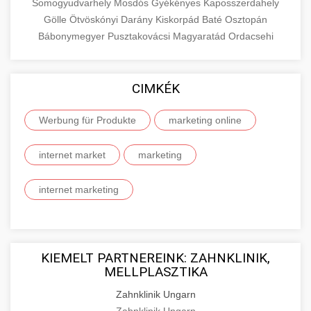
Somogyudvarhely
Mosdós
Gyékényes
Kaposszerdahely
Gölle
Ötvöskónyi
Darány
Kiskorpád
Baté
Osztopán
Bábonymegyer
Pusztakovácsi
Magyaratád
Ordacsehi
CIMKÉK
Werbung für Produkte
marketing online
internet market
marketing
internet marketing
KIEMELT PARTNEREINK: ZAHNKLINIK,
MELLPLASZTIKA
Zahnklinik Ungarn
Zahnklinik Ungarn