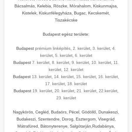
Bácsalmás, Kelebia, Röszke, Mórahalom, Kiskunmajsa,
Kistelek, Kiskunfélegyháza, Bugac, Kecskemét,
Tiszakécske
Budapest egész területe:
Budapest
prémium linképítés
,
2. kerület
,
3. kerület
,
4.
kerület
,
5. kerület
,
6. kerület
Budapest
7. kerület
,
8. kerület
,
9. kerület
,
10. kerület
,
11.
kerület
,
12. kerület
Budapest
13. kerület
,
14. kerület
,
15. kerület
,
16. kerület
,
17. kerület
,
18. kerület
Budapest
19. kerület
,
20. kerület
,
21. kerület
,
22.kerület
,
23. kerület
Nagykörös, Cegléd, Budaörs, Pécel, Gödöllő, Dunakeszi,
Budakeszi, Szentendre, Dorog, Esztergom, Visegrád,
Mátrafüred, Bátonyterenye, Salgótarján,Rudabánya,