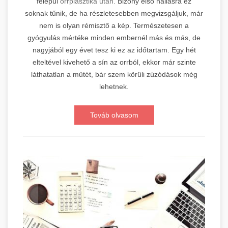
felépül
orrplasztika után.
Bizony első hallásra ez
soknak tűnik, de ha részletesebben megvizsgáljuk, már
nem is olyan rémisztő a kép. Természetesen a
gyógyulás mértéke minden embernél más és más, de
nagyjából egy évet tesz ki ez az időtartam. Egy hét
elteltével kivehető a sín az orrból, ekkor már szinte
láthatatlan a műtét, bár szem körüli zúzódások még
lehetnek.
Továb olvasom