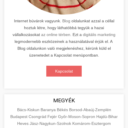
Internet búvárok vagyunk.
Blog
oldalunkat azzal a céllal
hoztuk létre, hogy láthatóbbá tegyük a hazai
vállalkozásokat
az online térben
. Ezt a
digitális marketing
legmodernebb eszközeinek a használatával érjük el. A
Blog oldalunkon való megjelenéshez, kérünk küld el
üzenetedet a Kapcsolat menüpontban.
Kapcsolat
MEGYÉK
Bács-Kiskun
Baranya
Békés
Borsod-Abaúj-Zemplén
Budapest
Csongrád
Fejér
Győr-Moson-Sopron
Hajdú-Bihar
Heves
Jász-Nagykun-Szolnok
Komárom-Esztergom