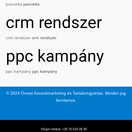
pancetta
pancetta
crm rendszer
crm rendszer
crm rendszer
ppc kampány
ppc kampány
ppc kampány
© 2024 Orvosi Keresőmarketing és Tartalomgyártás. Minden jog
fenntartva.
Hívjon minket: +36 70 629 06 90