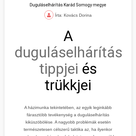
Duguláselhárítás Karád Somogy megye
Írta: Kovács Dorina
A
duguláselhárítás
tippjei
és
trükkjei
A házimunka tekintetében, az egyik leginkább
fárasztóbb tevékenység a duguláselhárítás
kiküszöbölése. A nagyobb problémák esetén
természetesen célszerű taktika az, ha ilyenkor