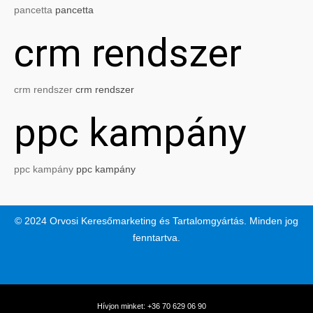
pancetta
pancetta
crm rendszer
crm rendszer
crm rendszer
ppc kampány
ppc kampány
ppc kampány
© 2024 Orvosi Keresőmarketing és Tartalomgyártás. Minden jog
fenntartva.
Hívjon minket: +36 70 629 06 90