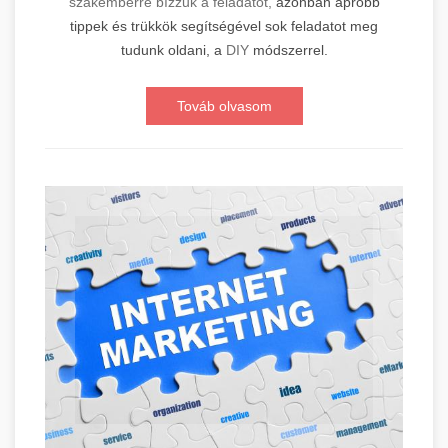
szakemberre bízzuk a feladatot,
azonban apróbb
tippek és trükkök segítségével sok feladatot meg
tudunk oldani, a
DIY
módszerrel.
Továb olvasom