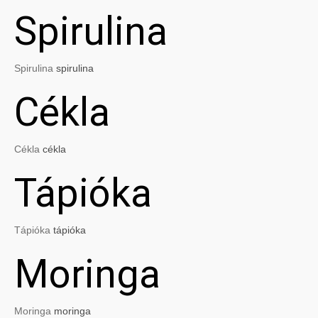
Spirulina
Spirulina
spirulina
Cékla
Cékla
cékla
Tápióka
Tápióka
tápióka
Moringa
Moringa
moringa