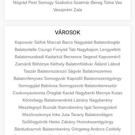
Nógrád
Pest
Somogy
Szabolcs-Szatmár-Bereg
Tolna
Vas
Veszprém
Zala
VÁROSOK
Kaposvár
Siófok
Marcali
Barcs
Nagyatád
Balatonboglár
Balatonlelle
Csurgó
Fonyód
Tab
Nagybajom
Lengyeltóti
Balatonszabadi
Kadarkút
Berzence
Segesd
Kaposmérő
Zamárdi
Böhönye
Kéthely
Balatonföldvár
Ádánd
Lábod
Taszár
Balatonszárszó
Ságvár
Balatonszemes
Balatonfenyves
Somogyvár
Kaposfő
Balatonszentgyörgy
Somogyjád
Babócsa
Somogyszob
Balatonkeresztúr
Csokonyavisonta
Öreglak
Karád
Nagyberki
Mernye
Kutas
Kőröshegy
Balatonendréd
Látrány
Nagyberény
Mesztegnyő
Buzsák
Iharosberény
Igal
Somogysárd
Mezőcsokonya
Inke
Juta
Tarany
Balatonvilágos
Szőlősgyörök
Hetes
Zákány
Homokszentgyörgy
Bárdudvarnok
Balatonberény
Görgeteg
Andocs
Csököly