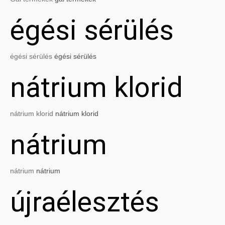
égési sérülés
égési sérülés
égési sérülés
nátrium klorid
nátrium klorid
nátrium klorid
nátrium
nátrium
nátrium
újraélesztés