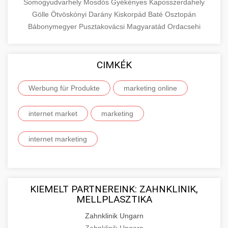
Somogyudvarhely
Mosdós
Gyékényes
Kaposszerdahely
Gölle
Ötvöskónyi
Darány
Kiskorpád
Baté
Osztopán
Bábonymegyer
Pusztakovácsi
Magyaratád
Ordacsehi
CIMKÉK
Werbung für Produkte
marketing online
internet market
marketing
internet marketing
KIEMELT PARTNEREINK: ZAHNKLINIK,
MELLPLASZTIKA
Zahnklinik Ungarn
Zahnklinik Ungarn