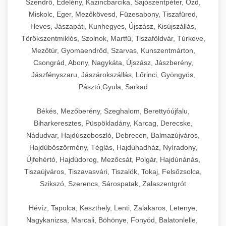
Szendrő, Edelény, Kazincbarcika, Sajószentpéter, Ózd,
Miskolc, Eger, Mezőkövesd, Füzesabony, Tiszafüred,
Heves, Jászapáti, Kunhegyes, Újszász, Kisújszállás,
Törökszentmiklós, Szolnok, Martfű, Tiszaföldvár, Túrkeve,
Mezőtúr, Gyomaendrőd, Szarvas, Kunszentmárton,
Csongrád, Abony, Nagykáta, Újszász, Jászberény,
Jászfényszaru, Jászárokszállás, Lőrinci, Gyöngyös,
Pásztó,Gyula, Sarkad
Békés, Mezőberény, Szeghalom, Berettyóújfalu,
Biharkeresztes, Püspökladány, Karcag, Derecske,
Nádudvar, Hajdúszoboszló, Debrecen, Balmazújváros,
Hajdúböszörmény, Téglás, Hajdúhadház, Nyíradony,
Újfehértó, Hajdúdorog, Mezőcsát, Polgár, Hajdúnánás,
Tiszaújváros, Tiszavasvári, Tiszalök, Tokaj, Felsőzsolca,
Szikszó, Szerencs, Sárospatak, Zalaszentgrót
Hévíz, Tapolca, Keszthely, Lenti, Zalakaros, Letenye,
Nagykanizsa, Marcali, Böhönye, Fonyód, Balatonlelle,