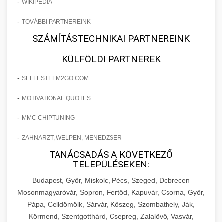
-
WIKIPEDIA
-
TOVÁBBI PARTNEREINK
SZÁMÍTÁSTECHNIKAI PARTNEREINK
KÜLFÖLDI PARTNEREK
-
SELFESTEEM2GO.COM
-
MOTIVATIONAL QUOTES
-
MMC CHIPTUNING
-
ZAHNARZT, WELPEN, MENEDZSER
TANÁCSADÁS A KÖVETKEZŐ
TELEPÜLÉSEKEN:
Budapest, Győr, Miskolc, Pécs, Szeged, Debrecen
Mosonmagyaróvár, Sopron, Fertőd, Kapuvár, Csorna, Győr,
Pápa, Celldömölk, Sárvár, Kőszeg, Szombathely, Ják,
Körmend, Szentgotthárd, Csepreg, Zalalövő, Vasvár,