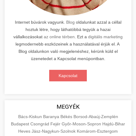
Internet búvárok vagyunk.
Blog
oldalunkat azzal a céllal
hoztuk létre, hogy láthatóbbá tegyük a hazai
vállalkozásokat
az online térben
. Ezt a
digitális marketing
legmodernebb eszközeinek a használatával érjük el. A
Blog oldalunkon való megjelenéshez, kérünk küld el
üzenetedet a Kapcsolat menüpontban.
Kapcsolat
MEGYÉK
Bács-Kiskun
Baranya
Békés
Borsod-Abaúj-Zemplén
Budapest
Csongrád
Fejér
Győr-Moson-Sopron
Hajdú-Bihar
Heves
Jász-Nagykun-Szolnok
Komárom-Esztergom