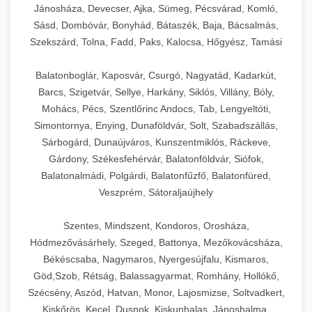
Jánosháza, Devecser, Ajka, Sümeg, Pécsvárad, Komló,
Sásd, Dombóvár, Bonyhád, Bátaszék, Baja, Bácsalmás,
Szekszárd, Tolna, Fadd, Paks, Kalocsa, Hőgyész, Tamási
Balatonboglár, Kaposvár, Csurgó, Nagyatád, Kadarkút,
Barcs, Szigetvár, Sellye, Harkány, Siklós, Villány, Bóly,
Mohács, Pécs, Szentlőrinc Andocs, Tab, Lengyeltóti,
Simontornya, Enying, Dunaföldvár, Solt, Szabadszállás,
Sárbogárd, Dunaújváros, Kunszentmiklós, Ráckeve,
Gárdony, Székesfehérvár, Balatonföldvár, Siófok,
Balatonalmádi, Polgárdi, Balatonfűzfő, Balatonfüred,
Veszprém, Sátoraljaújhely
Szentes, Mindszent, Kondoros, Orosháza,
Hódmezővásárhely, Szeged, Battonya, Mezőkovácsháza,
Békéscsaba, Nagymaros, Nyergesújfalu, Kismaros,
Göd,Szob, Rétság, Balassagyarmat, Romhány, Hollókő,
Szécsény, Aszód, Hatvan, Monor, Lajosmizse, Soltvadkert,
Kiskőrös, Kecel, Dusnok, Kiskunhalas, Jánoshalma,