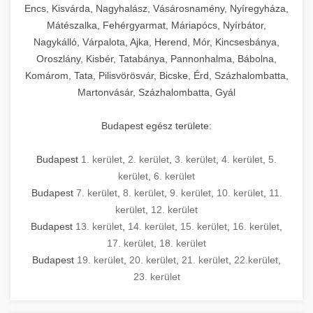
Encs, Kisvárda, Nagyhalász, Vásárosnamény, Nyíregyháza,
Mátészalka, Fehérgyarmat, Máriapócs, Nyírbátor,
Nagykálló, Várpalota, Ajka, Herend, Mór, Kincsesbánya,
Oroszlány, Kisbér, Tatabánya, Pannonhalma, Bábolna,
Komárom, Tata, Pilisvörösvár, Bicske, Érd, Százhalombatta,
Martonvásár, Százhalombatta, Gyál
Budapest egész területe:
Budapest
1. kerület
,
2. kerület
,
3. kerület
,
4. kerület
,
5.
kerület
,
6. kerület
Budapest
7. kerület
,
8. kerület
,
9. kerület
,
10. kerület
,
11.
kerület
,
12. kerület
Budapest
13. kerület
,
14. kerület
,
15. kerület
,
16. kerület
,
17. kerület
,
18. kerület
Budapest
19. kerület
,
20. kerület
,
21. kerület
,
22.kerület
,
23. kerület