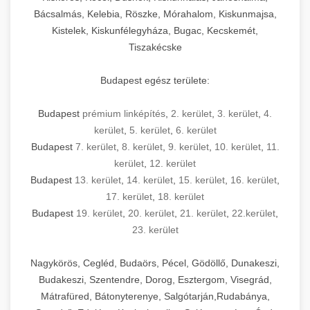
Bácsalmás, Kelebia, Röszke, Mórahalom, Kiskunmajsa,
Kistelek, Kiskunfélegyháza, Bugac, Kecskemét,
Tiszakécske
Budapest egész területe:
Budapest
prémium linképítés
,
2. kerület
,
3. kerület
,
4.
kerület
,
5. kerület
,
6. kerület
Budapest
7. kerület
,
8. kerület
,
9. kerület
,
10. kerület
,
11.
kerület
,
12. kerület
Budapest
13. kerület
,
14. kerület
,
15. kerület
,
16. kerület
,
17. kerület
,
18. kerület
Budapest
19. kerület
,
20. kerület
,
21. kerület
,
22.kerület
,
23. kerület
Nagykörös, Cegléd, Budaörs, Pécel, Gödöllő, Dunakeszi,
Budakeszi, Szentendre, Dorog, Esztergom, Visegrád,
Mátrafüred, Bátonyterenye, Salgótarján,Rudabánya,