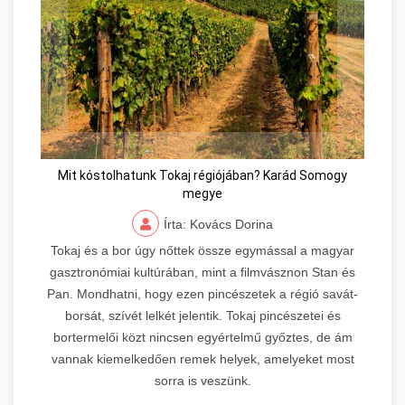
Mit kóstolhatunk Tokaj régiójában? Karád Somogy
megye
Írta: Kovács Dorina
Tokaj és a bor úgy nőttek össze egymással a magyar
gasztronómiai kultúrában, mint a filmvásznon Stan és
Pan. Mondhatni, hogy ezen pincészetek a régió savát-
borsát, szívét lelkét jelentik. Tokaj pincészetei és
bortermelői közt nincsen egyértelmű győztes, de ám
vannak kiemelkedően remek helyek, amelyeket most
sorra is veszünk.